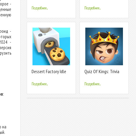
love
орое -
Подробнее...
Подробнее...
щенные
венную
роид -
оторых
2024 -
версия
рузить
Dessert Factory Idle
Quiz Of Kings: Trivia
Games
Подробнее...
Подробнее...
ов
:
о на
ый.