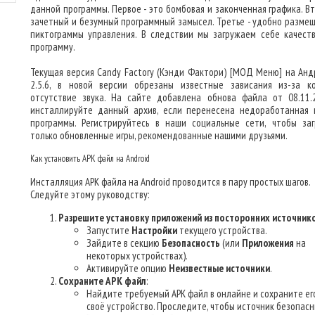
данной программы. Первое - это бомбовая и законченная графика. Вт
зачетный и безумный программный замысел. Третье - удобно разме
пиктограммы управления. В следствии мы загружаем себе качест
программу.
Текущая версия Candy Factory (Кэнди Фактори) [МОД Меню] на Анд
2.5.6, в новой версии обрезаны известные зависания из-за к
отсутствие звука. На сайте добавлена обнова файла от 08.11.
инсталлируйте данный архив, если перенесена недоработанная 
программы. Регистрируйтесь в наши социальные сети, чтобы заг
только обновленные игры, рекомендованные нашими друзьями.
Как установить APK файл на Android
Инсталляция APK файла на Android проводится в пару простых шагов.
Следуйте этому руководству:
Разрешите установку приложений из посторонних источник
Запустите
Настройки
текущего устройства.
Зайдите в секцию
Безопасность
(или
Приложения
на
некоторых устройствах).
Активируйте опцию
Неизвестные источники
.
Сохраните APK файл
:
Найдите требуемый APK файл в онлайне и сохраните ег
своё устройство. Проследите, чтобы источник безопасн