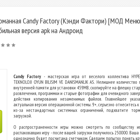
оманная Candy Factory (Кэнди Фактори) [МОД Меню]
бильная версия apk на Андроид
Candy Factory
- мастерская игра от веселого коллектива HYP
TEKNOLOJI OYUN BILISIM VE DANISMANLIK AS. Нелишнее количество 
внутренней памяти для установки 459MB, скопируйте на флешку ста
развлечения, программки и старые фотографии для очевидного заве
действия копирования незаменимых файлов. Главнейшее указ
актуальная версия операционной системы. 9+, серьезно отнеситесь к
из-за нестандартных системных ограничений, подхватите тор
загрузкой.
О распространенности игры можно смотреть по сообществу иг
распаковавших игру - после вашей загрузки получилось 250000. Ваша
однозначно будет посчитана счетчиком. Сделаем попытку понять кр