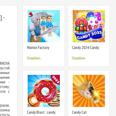
 -
Warrior Factory
Candy 2024-Candy
Match 3 Game
Подробнее...
Подробнее...
ERNOVA
пустой
ринные
ршения
ание -
 этому,
моза с
роков,
 скачка
Candy Blast : candy
Candy Cat
утость