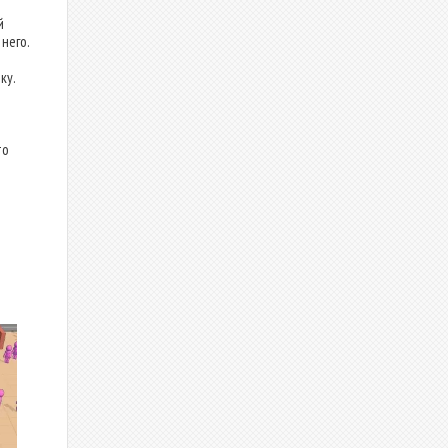
й
него.
ку.
то