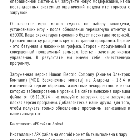
операционной системы. 6+, загрузите новую модификацию, из-за
нестандартных системных ограничений, подхватите тормоза с
загрузкой.
О качестве игры можно судить по набору молодежи,
установивших игру - после обновления перешагнуло отметку в
650000. Ваша скачка гарантированно будет посчитана метрикой.
Сделаем попытку расценить крутость данной программы. Первое
- это безумная и лаконичная графика. Второе - продуманный и
совершенный программный замысел. Третье - зачетные иконки
управления. В результате мы имеем себе качественную
программу.
Загруженная версия Human Electric Company (Хьюман Электрик
Компани) [МОД Бесконечные монеты] на Андроид - 1.6.4, в
измененной версии обрезаны известные некорректности из-за
которых заблокированные уровни. На сайте выложена вариация
файла от 06.11.2024 - используйте загрузчик, если загружена
плохая версия программы. Добавляйтесь в наши друзья, для того,
чтобы получать только обновленные программы, записанные в
наших аккаунтах.
Как установить APK файл на Android
Инсталляция APK файла на Android может быть выполнена в пару
простых шагов. Следуйте этому руководству: