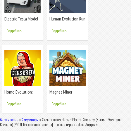
Electric Tesla Model
Human Evolution Run
X Driver
Подробнее...
Подробнее...
Homo Evolution:
Magnet Miner
Human Origins
Подробнее...
Подробнее...
Games-door.ru
»
Симуляторы
» Скачать взлом Human Electric Company (Хьюман Электрик
Компани) [МОД Бесконечные монеты] - полная версия apk на Андроид