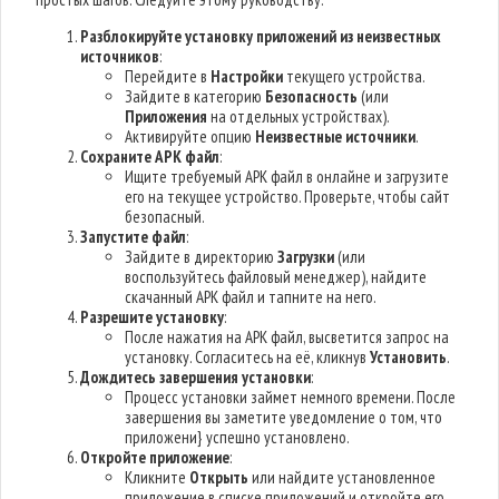
Разблокируйте установку приложений из неизвестных
источников
:
Перейдите в
Настройки
текущего устройства.
Зайдите в категорию
Безопасность
(или
Приложения
на отдельных устройствах).
Активируйте опцию
Неизвестные источники
.
Сохраните APK файл
:
Ищите требуемый APK файл в онлайне и загрузите
его на текущее устройство. Проверьте, чтобы сайт
безопасный.
Запустите файл
:
Зайдите в директорию
Загрузки
(или
воспользуйтесь файловый менеджер), найдите
скачанный APK файл и тапните на него.
Разрешите установку
:
После нажатия на APK файл, высветится запрос на
установку. Согласитесь на её, кликнув
Установить
.
Дождитесь завершения установки
:
Процесс установки займет немного времени. После
завершения вы заметите уведомление о том, что
приложени} успешно установлено.
Откройте приложение
:
Кликните
Открыть
или найдите установленное
приложение в списке приложений и откройте его.