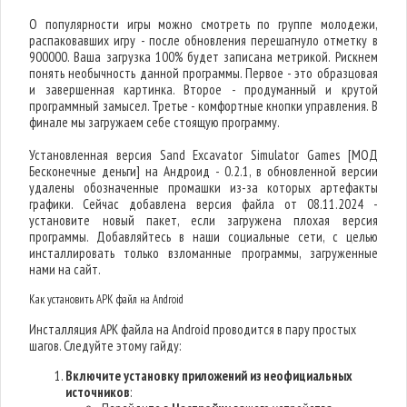
О популярности игры можно смотреть по группе молодежи,
распаковавших игру - после обновления перешагнуло отметку в
900000. Ваша загрузка 100% будет записана метрикой. Рискнем
понять необычность данной программы. Первое - это образцовая
и завершенная картинка. Второе - продуманный и крутой
программный замысел. Третье - комфортные кнопки управления. В
финале мы загружаем себе стоящую программу.
Установленная версия Sand Excavator Simulator Games [МОД
Бесконечные деньги] на Андроид - 0.2.1, в обновленной версии
удалены обозначенные промашки из-за которых артефакты
графики. Сейчас добавлена версия файла от 08.11.2024 -
установите новый пакет, если загружена плохая версия
программы. Добавляйтесь в наши социальные сети, с целью
инсталлировать только взломанные программы, загруженные
нами на сайт.
Как установить APK файл на Android
Инсталляция APK файла на Android проводится в пару простых
шагов. Следуйте этому гайду:
Включите установку приложений из неофициальных
источников
: