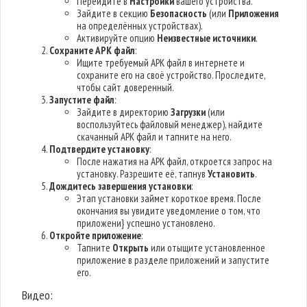
Перейдите в
Настройки
вашего устройства.
Зайдите в секцию
Безопасность
(или
Приложения
на определённых устройствах).
Активируйте опцию
Неизвестные источники
.
Сохраните APK файл
:
Ищите требуемый APK файл в интернете и
сохраните его на своё устройство. Проследите,
чтобы сайт доверенный.
Запустите файл
:
Зайдите в директорию
Загрузки
(или
воспользуйтесь файловый менеджер), найдите
скачанный APK файл и тапните на него.
Подтвердите установку
:
После нажатия на APK файл, откроется запрос на
установку. Разрешите её, тапнув
Установить
.
Дождитесь завершения установки
:
Этап установки займет короткое время. После
окончания вы увидите уведомление о том, что
приложени} успешно установлено.
Откройте приложение
:
Тапните
Открыть
или отыщите установленное
приложение в разделе приложений и запустите
его.
Видео: