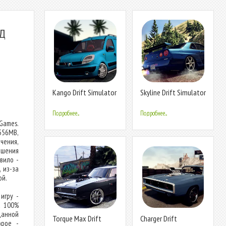
ОД
Kango Drift Simulator
Skyline Drift Simulator
Подробнее...
Подробнее...
Games.
556MB,
чения,
ршения
вило -
 из-за
ой.
игру -
а 100%
данной
Torque Max Drift
Charger Drift
орое -