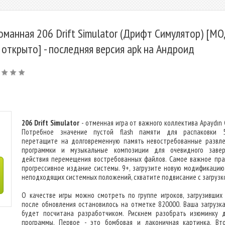
оманная 206 Drift Simulator (Дрифт Симулятор) [М
 открыто] - последняя версия apk на Андроид
206 Drift Simulator
- отменная игра от важного коллектива Apaydın 
Потребное значение пустой flash памяти для распаковки 
перетащите на долговременную память невостребованные развле
программки и музыкальные композиции для очевидного заве
действия перемещения востребованных файлов. Самое важное пра
прогрессивное издание системы. 9+, загрузите новую модификацию,
неподходящих системных положений, схватите подвисание с загрузк
О качестве игры можно смотреть по группе игроков, загрузивших 
после обновления остановилось на отметке 820000. Ваша загрузк
будет посчитана разработчиком. Рискнем разобрать изюминку 
программы. Первое - это бомбовая и лаконичная картинка. Вт