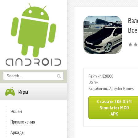
Взл
Все
Рейтинг: 820000
OS: 9+
Разработчик: Apaydın Games
Игры
Скачать 206 Drift
Simulator MOD
Экшен
APK
Приключения
Аркады