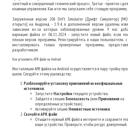
зачетный и совершенный технический процесс. Третье - приятно сде
клавиши управления. Как итог мы запускаем себе стоящую программу.
Загруженная версия 206 Drift Simulator (Дрифт Симулятор) [М
открыто] на Андроид - 1.9.4, в дополненной версии удалены изв
зависания из-за которых заблокированные уровни. У нас доб
вариация файла от 06.11.2024 - запустите новый файл, если по
плохая версия программы. Регистрируйтесь в наши пользователи, с
инсталлировать только проверенные программы, предостав
разработчиком.
Как установить APK файл на Android
Инсталляция APK файла на Android осуществляется в пару-тройку пр
шагов. Следуйте этому руководству:
Разблокируйте установку приложений из неофициальных
источников
:
Запустите
Настройки
текущего устройства.
Зайдите в секцию
Безопасность
(или
Приложения
на
определённых устройствах).
Активируйте опцию
Неизвестные источники
.
Скачайте APK файл
:
Отыщите нужный APK файл в интернете и сохраните его
ваше устройство. Проверьте, чтобы ресурс доверенный.