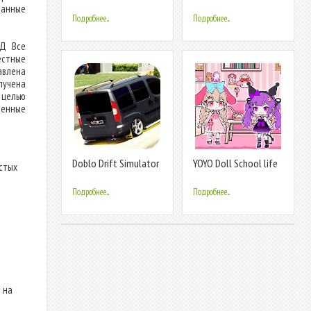
Simulator
Simulator
ланные
Подробнее...
Подробнее...
ОД Все
естные
авлена
лучена
 целью
ленные
Doblo Drift Simulator
YOYO Doll School life
остых
Dress up
Подробнее...
Подробнее...
 на