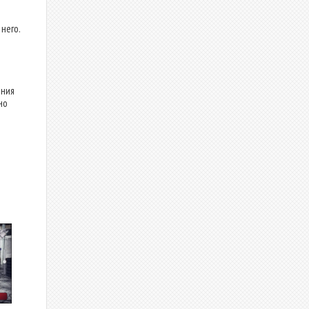
него.
ения
но