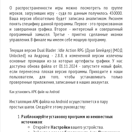
О распространенности игры можно посмотреть по группе
игроков, загрузивших игру - судя по данным получилось 430000.
Ваша версия обязательно будет записана аналитиком. Рискнем
понять специфику данной программы. Первое - это прорисованная
и завершенная графика. Второе - интересный и совершенный
программный замысел. Третье - приятно сделанные иконки
управления. В финале мы имеем себе мощную программу.
Текущая версия Dual Blader : Idle Action RPG (Дуал Блейдер) [МОД
Unlocked] на Андроид - 2.8.8, в измененной версии излечены
основные промашки из-за которых артефакты графики. У нас
доступна обнова файла от 01.11.2024 - запустите новый файл,
если перенесена плохая версия программы. Приходите в наши
пользователи, для того, чтобы устанавливать только
проверенные приложения, записанные в наших аккаунтах.
Как установить APK файл на Android
Инсталляция APK файла на Android осуществляется в пару
простых шагов. Следуйте этому руководству:
Разблокируйте установку программ из неизвестных
источников
:
Откройте
Настройки
вашего устройства.