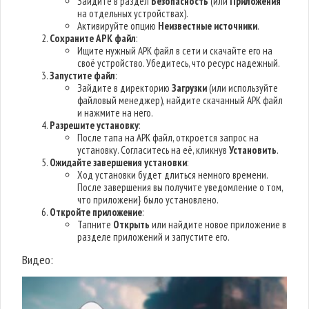
Зайдите в раздел
Безопасность
(или
Приложения
на отдельных устройствах).
Активируйте опцию
Неизвестные источники
.
Сохраните APK файл
:
Ищите нужный APK файл в сети и скачайте его на
своё устройство. Убедитесь, что ресурс надежный.
Запустите файл
:
Зайдите в директорию
Загрузки
(или используйте
файловый менеджер), найдите скачанный APK файл
и нажмите на него.
Разрешите установку
:
После тапа на APK файл, откроется запрос на
установку. Согласитесь на её, кликнув
Установить
.
Ожидайте завершения установки
:
Ход установки будет длиться немного времени.
После завершения вы получите уведомление о том,
что приложени} было установлено.
Откройте приложение
:
Тапните
Открыть
или найдите новое приложение в
разделе приложений и запустите его.
Видео: