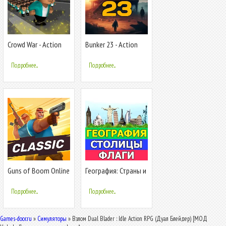
Crowd War - Action
Bunker 23 - Action
Game
Adventure
Подробнее...
Подробнее...
Guns of Boom Online
География: Страны и
PvP Action
столицы
Подробнее...
Подробнее...
Games-door.ru
»
Симуляторы
» Взлом Dual Blader : Idle Action RPG (Дуал Блейдер) [МОД