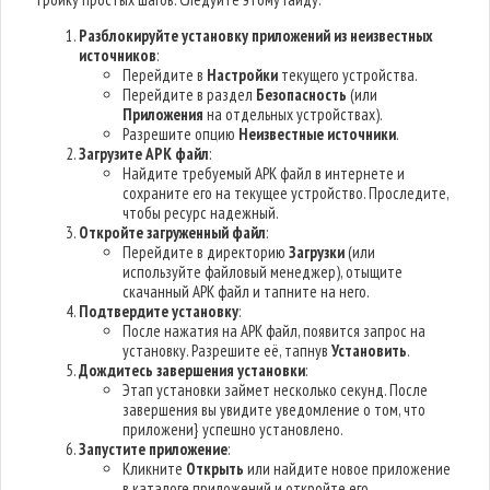
Разблокируйте установку приложений из неизвестных
источников
:
Перейдите в
Настройки
текущего устройства.
Перейдите в раздел
Безопасность
(или
Приложения
на отдельных устройствах).
Разрешите опцию
Неизвестные источники
.
Загрузите APK файл
:
Найдите требуемый APK файл в интернете и
сохраните его на текущее устройство. Проследите,
чтобы ресурс надежный.
Откройте загруженный файл
:
Перейдите в директорию
Загрузки
(или
используйте файловый менеджер), отыщите
скачанный APK файл и тапните на него.
Подтвердите установку
:
После нажатия на APK файл, появится запрос на
установку. Разрешите её, тапнув
Установить
.
Дождитесь завершения установки
:
Этап установки займет несколько секунд. После
завершения вы увидите уведомление о том, что
приложени} успешно установлено.
Запустите приложение
:
Кликните
Открыть
или найдите новое приложение
в каталоге приложений и откройте его.