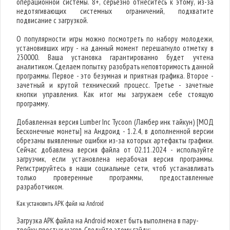
операционной системы. 8+, серьезно отнеситесь к этому, из-за
недотягивающих системных ограничений, подхватите
подвисание с загрузкой.
О популярности игры можно посмотреть по набору молодежи,
установивших игру - на данный момент перешагнуло отметку в
230000. Ваша установка гарантированно будет учтена
аналитиком. Сделаем попытку разобрать неповторимость данной
программы. Первое - это безумная и приятная графика. Второе -
зачетный и крутой технический процесс. Третье - зачетные
кнопки управления. Как итог мы загружаем себе стоящую
программу.
Добавленная версия Lumber Inc Tycoon (Ламбер инк тайкун) [МОД
Бесконечные монеты] на Андроид - 1.2.4, в дополненной версии
обрезаны выявленные ошибки из-за которых артефакты графики.
Сейчас добавлена версия файла от 02.11.2024 - используйте
загрузчик, если установлена нерабочая версия программы.
Регистрируйтесь в наши социальные сети, чтоб устанавливать
только проверенные программы, предоставленные
разработчиком.
Как установить APK файл на Android
Загрузка APK файла на Android может быть выполнена в пару-
тройку простых шагов. Следуйте этому гайду: