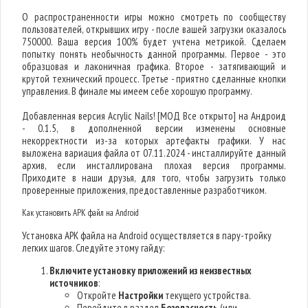
О распространенности игры можно смотреть по сообществу
пользователей, открывших игру - после вашей загрузки оказалось
750000. Ваша версия 100% будет учтена метрикой. Сделаем
попытку понять необычность данной программы. Первое - это
образцовая и лаконичная графика. Второе - затягивающий и
крутой технический процесс. Третье - приятно сделанные кнопки
управления. В финале мы имеем себе хорошую программу.
Добавленная версия Acrylic Nails! [МОД Все открыто] на Андроид
- 0.1.5, в дополненной версии изменены основные
некорректности из-за которых артефакты графики. У нас
выложена вариация файла от 07.11.2024 - инсталлируйте данный
архив, если инсталлирована плохая версия программы.
Приходите в наши друзья, для того, чтобы загрузить только
проверенные приложения, предоставленные разработчиком.
Как установить APK файл на Android
Установка APK файла на Android осуществляется в пару-тройку
легких шагов. Следуйте этому гайду:
Включите установку приложений из неизвестных
источников
:
Откройте
Настройки
текущего устройства.
Перейдите в раздел
Безопасность
(или