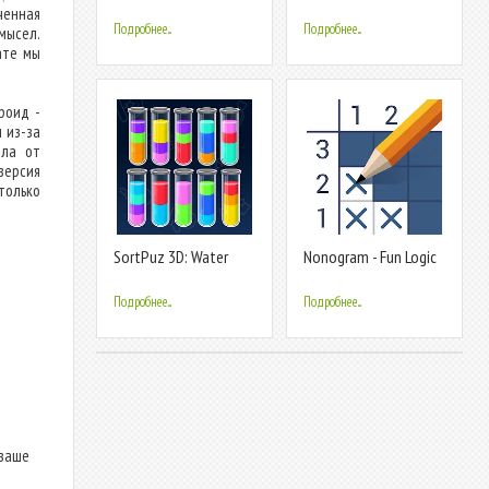
Simulator
Simulator
ченная
Подробнее...
Подробнее...
мысел.
ате мы
роид -
 из-за
йла от
версия
только
SortPuz 3D: Water
Nonogram - Fun Logic
Color Sort
Puzzle
Подробнее...
Подробнее...
 ваше