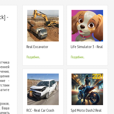
k] -
Real Excavator
Life Simulator 3 - Real
Simulator Games
Life
Подробнее...
Подробнее...
отчика
ренней
чения,
ршения
ание -
тствии
ватите
роков,
. Ваша
RCC - Real Car Crash
Spd Moto Dash2:Real
ценить