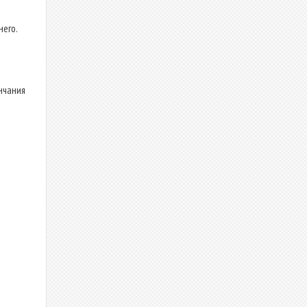
него.
нчания
в