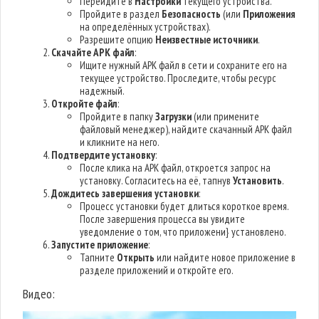
Перейдите в
Настройки
текущего устройства.
Пройдите в раздел
Безопасность
(или
Приложения
на определённых устройствах).
Разрешите опцию
Неизвестные источники
.
Скачайте APK файл
:
Ищите нужный APK файл в сети и сохраните его на
текущее устройство. Проследите, чтобы ресурс
надежный.
Откройте файл
:
Пройдите в папку
Загрузки
(или примените
файловый менеджер), найдите скачанный APK файл
и кликните на него.
Подтвердите установку
:
После клика на APK файл, откроется запрос на
установку. Согласитесь на её, тапнув
Установить
.
Дождитесь завершения установки
:
Процесс установки будет длиться короткое время.
После завершения процесса вы увидите
уведомление о том, что приложени} установлено.
Запустите приложение
:
Тапните
Открыть
или найдите новое приложение в
разделе приложений и откройте его.
Видео: