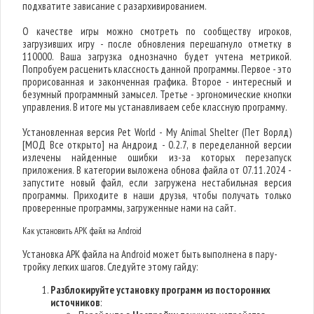
подхватите зависание с разархивированием.
О качестве игры можно смотреть по сообществу игроков,
загрузивших игру - после обновления перешагнуло отметку в
110000. Ваша загрузка однозначно будет учтена метрикой.
Попробуем расценить классность данной программы. Первое - это
прорисованная и законченная графика. Второе - интересный и
безумный программный замысел. Третье - эргономические кнопки
управления. В итоге мы устанавливаем себе классную программу.
Установленная версия Pet World - My Animal Shelter (Пет Ворлд)
[МОД Все открыто] на Андроид - 0.2.7, в переделанной версии
излечены найденные ошибки из-за которых перезапуск
приложения. В категории выложена обнова файла от 07.11.2024 -
запустите новый файл, если загружена нестабильная версия
программы. Приходите в наши друзья, чтобы получать только
проверенные программы, загруженные нами на сайт.
Как установить APK файл на Android
Установка APK файла на Android может быть выполнена в пару-
тройку легких шагов. Следуйте этому гайду:
Разблокируйте установку программ из посторонних
источников
: