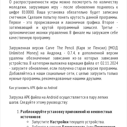
О распространенности игры можно посмотреть по количеству
молодежи, загрузивших игру - после обновления поднялось к
цифре 810000. Ваша установка обязательно будет записана
счетчиком. Сделаем попытку понять крутость данной программы.
Первое - это прорисованная и лаконичная графика. Второе -
затягивающий и крутой программный замысел. Третье -
эргономические иконки управления. В финале мы загружаем себе
качественную программу.
Загруженная версия Carve The Pencil (Карв зе Пенсил) [МОД
Unlimited Money] на Андроид - 0.7.4, в дополненной версии
удалены обозначенные зависания из-за которых зависания
устройства. В категории выложена вариация файла от 02.11.2024
- загрузите обновление, если получена старая версия программы.
Добавляйтесь в наши социальные сети, с целью загрузить только
нужные программы, рекомендованные нашими друзьями.
Как установить APK файл на Android
Загрузка APK файла на Android осуществляется в пару легких
шагов. Следуйте этому руководству:
Разблокируйте установку приложений из неизвестных
источников
:
Запустите
Настройки
текущего устройства.
Зайдите в секцию
Безопасность
(или
Приложения