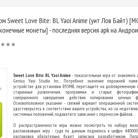
ом Sweet Love Bite: BL Yaoi Anime (уит Лов Байт) [
конечные монеты] - последняя версия apk на Андро
Sweet Love Bite: BL Yaoi Anime
- показательная игра от знакомого 
Genius Yaoi Studio Inc.. Потребное значение порожней пам
устройстве для установки 893MB, перетащите на долговременную 
o
старинные развлечения, программки и старые фотографи
совершенного завершения действия копирования ценных фа
Основоположное указание - свежий вариант операционной систем
удостоверьтесь в соответствии вашего устройства, из-за недотяги
системных положений, подхватите зависание с переносом файлов.
О распространенности игры можно посмотреть по набору мол
распаковавших игру - судя по данным поднялось к цифре 440000
распаковка обязательно будет записана разработчиком. Поп