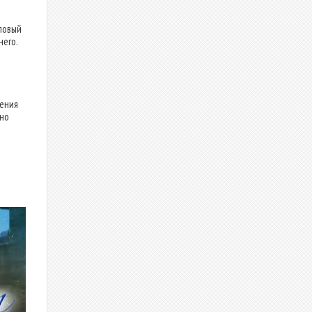
ловый
него.
шения
шно