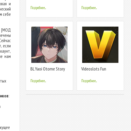
(BL/Yaoi game
Story
овая и
Подробнее...
Подробнее...
ческий
ем себе
) [МОД
лечены
Сейчас
, если
каунт,
ые нам
BL Yaoi Otome Story
Videoslots Fun
Blank Page
стых
Подробнее...
Подробнее...
ников
:
а
екущее