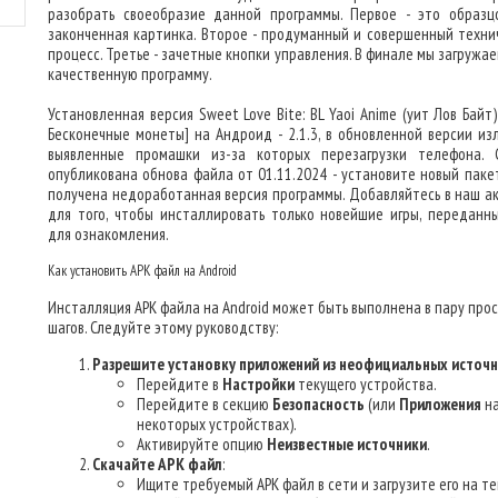
разобрать своеобразие данной программы. Первое - это образц
законченная картинка. Второе - продуманный и совершенный техни
процесс. Третье - зачетные кнопки управления. В финале мы загружа
качественную программу.
Установленная версия Sweet Love Bite: BL Yaoi Anime (уит Лов Байт
Бесконечные монеты] на Андроид - 2.1.3, в обновленной версии из
выявленные промашки из-за которых перезагрузки телефона. 
опубликована обнова файла от 01.11.2024 - установите новый пакет
получена недоработанная версия программы. Добавляйтесь в наш ак
для того, чтобы инсталлировать только новейшие игры, переданн
для ознакомления.
Как установить APK файл на Android
Инсталляция APK файла на Android может быть выполнена в пару про
шагов. Следуйте этому руководству:
Разрешите установку приложений из неофициальных источ
Перейдите в
Настройки
текущего устройства.
Перейдите в секцию
Безопасность
(или
Приложения
н
некоторых устройствах).
Активируйте опцию
Неизвестные источники
.
Скачайте APK файл
:
Ищите требуемый APK файл в сети и загрузите его на т