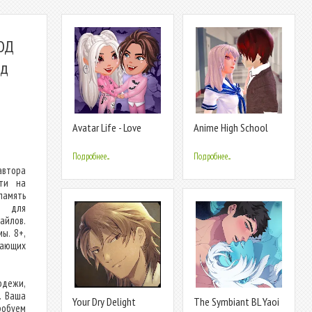
МОД
ид
Avatar Life - Love
Anime High School
Metaverse
Love Story
Подробнее...
Подробнее...
автора
яти на
память
и для
йлов.
ы. 8+,
вающих
одежи,
. Ваша
Your Dry Delight
The Symbiant BL Yaoi
робуем