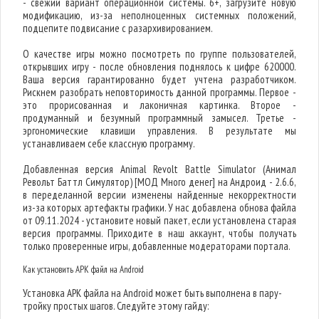
- свежий вариант операционной системы. 6+, загрузите новую
модификацию, из-за неполноценных системных положений,
подцепите подвисание с разархивированием.
О качестве игры можно посмотреть по группе пользователей,
открывших игру - после обновления поднялось к цифре 620000.
Ваша версия гарантированно будет учтена разработчиком.
Рискнем разобрать неповторимость данной программы. Первое -
это прорисованная и лаконичная картинка. Второе -
продуманный и безумный программный замысел. Третье -
эргономические клавиши управления. В результате мы
устанавливаем себе классную программу.
Добавленная версия Animal Revolt Battle Simulator (Анимал
Револьт Баттл Симулятор) [МОД Много денег] на Андроид - 2.6.6,
в переделанной версии изменены найденные некорректности
из-за которых артефакты графики. У нас добавлена обнова файла
от 09.11.2024 - установите новый пакет, если установлена старая
версия программы. Приходите в наш аккаунт, чтобы получать
только проверенные игры, добавленные модераторами портала.
Как установить APK файл на Android
Установка APK файла на Android может быть выполнена в пару-
тройку простых шагов. Следуйте этому гайду: