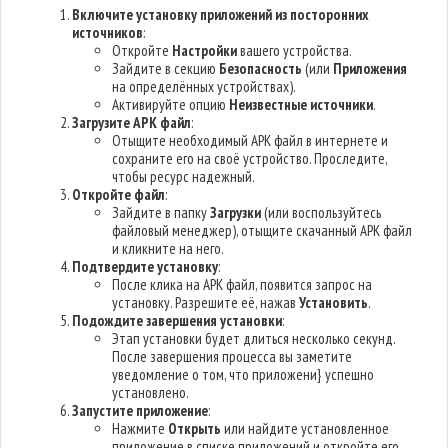
Включите установку приложений из посторонних
источников
:
Откройте
Настройки
вашего устройства.
Зайдите в секцию
Безопасность
(или
Приложения
на определённых устройствах).
Активируйте опцию
Неизвестные источники
.
Загрузите APK файл
:
Отыщите необходимый APK файл в интернете и
сохраните его на своё устройство. Проследите,
чтобы ресурс надежный.
Откройте файл
:
Зайдите в папку
Загрузки
(или воспользуйтесь
файловый менеджер), отыщите скачанный APK файл
и кликните на него.
Подтвердите установку
:
После клика на APK файл, появится запрос на
установку. Разрешите её, нажав
Установить
.
Подождите завершения установки
:
Этап установки будет длиться несколько секунд.
После завершения процесса вы заметите
уведомление о том, что приложени} успешно
установлено.
Запустите приложение
:
Нажмите
Открыть
или найдите установленное
приложение в списке приложений и откройте его.