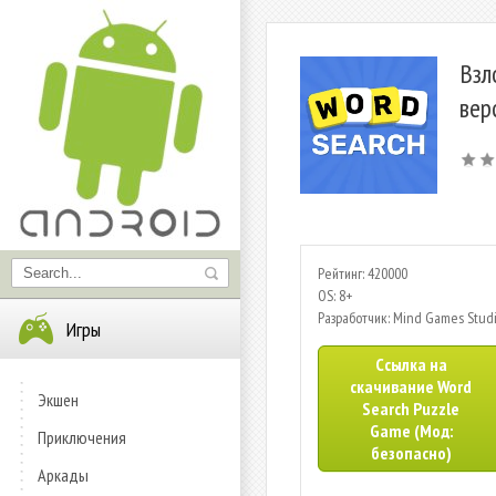
Взл
вер
Рейтинг: 420000
OS: 8+
Разработчик: Mind Games Stud
Игры
Ссылка на
скачивание Word
Экшен
Search Puzzle
Game (Мод:
Приключения
безопасно)
Аркады