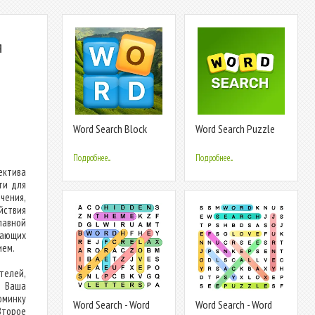
я
Word Search Block
Word Search Puzzle
Puzzle Game
Game
Подробнее...
Подробнее...
ектива
ти для
чения,
йствия
лавной
вающих
ием.
телей,
. Ваша
юминку
Word Search - Word
Word Search - Word
Второе