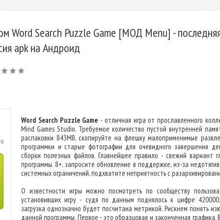
ом Word Search Puzzle Game [МОД Menu] - последня
сия apk на Андроид
Word Search Puzzle Game
- отличная игра от прославленного колл
Mind Games Studio. Требуемое количество пустой внутренней памя
распаковки 843MB, скопируйте на флешку малоприменимые развле
io
программки и старые фотографии для очевидного завершения де
сборки полезных файлов. Главнейшее правило - свежий вариант г
программы. 8+, запросите обновление в поддержке, из-за недотяги
системных ограничений, подхватите неприятность с разархивирован
О известности игры можно посмотреть по сообществу пользова
установивших игру - судя по данным поднялось к цифре 420000
загрузка однозначно будет посчитана метрикой. Рискнем понять из
данной программы. Первое - это образцовая и законченная графика. 