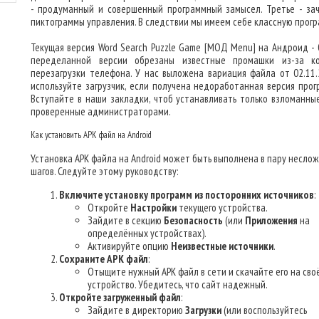
- продуманный и совершенный программный замысел. Третье - за
пиктограммы управления. В следствии мы имеем себе классную прогр
Текущая версия Word Search Puzzle Game [МОД Menu] на Андроид - 0.
переделанной версии обрезаны известные промашки из-за к
перезагрузки телефона. У нас выложена вариация файла от 02.11.
используйте загрузчик, если получена недоработанная версия прог
Вступайте в наши закладки, чтоб устанавливать только взломанные
проверенные администраторами.
Как установить APK файл на Android
Установка APK файла на Android может быть выполнена в пару несло
шагов. Следуйте этому руководству:
Включите установку программ из посторонних источников
:
Откройте
Настройки
текущего устройства.
Зайдите в секцию
Безопасность
(или
Приложения
на
определённых устройствах).
Активируйте опцию
Неизвестные источники
.
Сохраните APK файл
:
Отыщите нужный APK файл в сети и скачайте его на сво
устройство. Убедитесь, что сайт надежный.
Откройте загруженный файл
:
Зайдите в директорию
Загрузки
(или воспользуйтесь