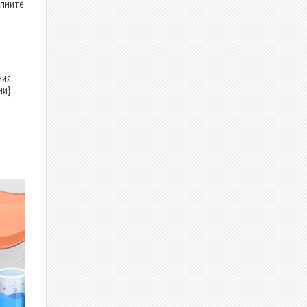
апните
ния
ни}