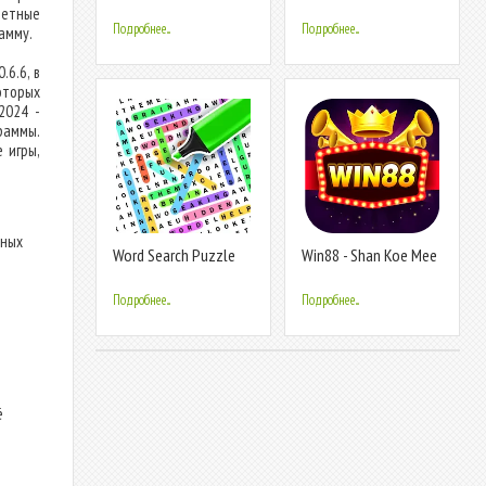
Puzzle Game
Puzzle Game
четные
Подробнее...
Подробнее...
амму.
6.6, в
оторых
2024 -
раммы.
 игры,
жных
Word Search Puzzle
Win88 - Shan Koe Mee
Challenge
Подробнее...
Подробнее...
ё