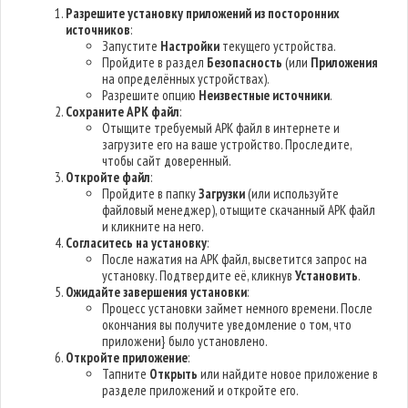
Разрешите установку приложений из посторонних
источников
:
Запустите
Настройки
текущего устройства.
Пройдите в раздел
Безопасность
(или
Приложения
на определённых устройствах).
Разрешите опцию
Неизвестные источники
.
Сохраните APK файл
:
Отыщите требуемый APK файл в интернете и
загрузите его на ваше устройство. Проследите,
чтобы сайт доверенный.
Откройте файл
:
Пройдите в папку
Загрузки
(или используйте
файловый менеджер), отыщите скачанный APK файл
и кликните на него.
Согласитесь на установку
:
После нажатия на APK файл, высветится запрос на
установку. Подтвердите её, кликнув
Установить
.
Ожидайте завершения установки
:
Процесс установки займет немного времени. После
окончания вы получите уведомление о том, что
приложени} было установлено.
Откройте приложение
:
Тапните
Открыть
или найдите новое приложение в
разделе приложений и откройте его.