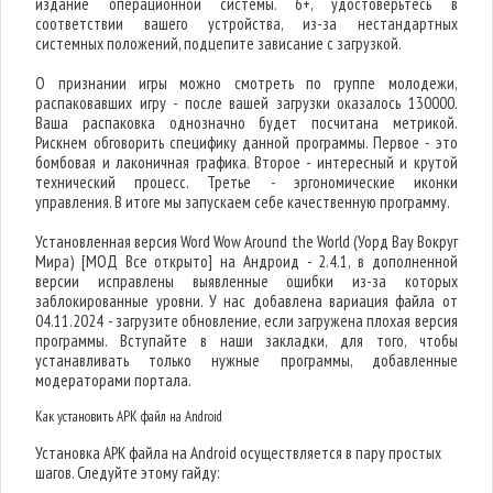
издание операционной системы. 6+, удостоверьтесь в
соответствии вашего устройства, из-за нестандартных
системных положений, подцепите зависание с загрузкой.
О признании игры можно смотреть по группе молодежи,
распаковавших игру - после вашей загрузки оказалось 130000.
Ваша распаковка однозначно будет посчитана метрикой.
Рискнем обговорить специфику данной программы. Первое - это
бомбовая и лаконичная графика. Второе - интересный и крутой
технический процесс. Третье - эргономические иконки
управления. В итоге мы запускаем себе качественную программу.
Установленная версия Word Wow Around the World (Уорд Вау Вокруг
Мира) [МОД Все открыто] на Андроид - 2.4.1, в дополненной
версии исправлены выявленные ошибки из-за которых
заблокированные уровни. У нас добавлена вариация файла от
04.11.2024 - загрузите обновление, если загружена плохая версия
программы. Вступайте в наши закладки, для того, чтобы
устанавливать только нужные программы, добавленные
модераторами портала.
Как установить APK файл на Android
Установка APK файла на Android осуществляется в пару простых
шагов. Следуйте этому гайду: