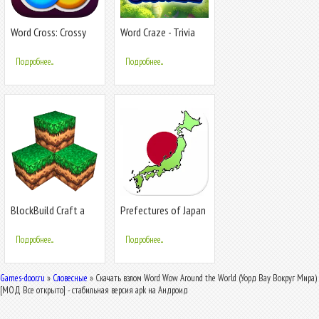
Word Cross: Crossy
Word Craze - Trivia
Word Search
Crossword
Подробнее...
Подробнее...
BlockBuild Craft a
Prefectures of Japan
Dream World
- Quiz
Подробнее...
Подробнее...
Games-door.ru
»
Словесные
» Скачать взлом Word Wow Around the World (Уорд Вау Вокруг Мира)
[МОД Все открыто] - стабильная версия apk на Андроид