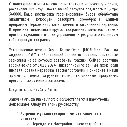
О популярности игры можно посмотреть по количеству игроков,
распаковавших игру - после вашей загрузки поднялось к цифре
560000. Ваша распаковка гарантированно будет обработана
аналитиком. Попробуем разобрать своеобразие данной
программы. Первое - это качественная и законченная картинка.
Второе - затягивающий и крутой программный замысел. Третье -
приятно сделанные иконки управления. В результате мы имеем
себе хорошую программу.
Установленная версия Düşen! Kelime Oyunu [МОД Mega Pack] на
Андроид - 0.6.7, в обновленной версии исправлены найденные
зависания из-за которых артефакты графики. Сейчас доступна
версия файла от 10.11.2024 - инсталлируйте данный архив, если
инсталлирована нерабочая версия программы. Приходите в наши
друзья, с целью загрузить только взломанные программы,
проверенные администраторами.
Как установить APK файл на Android
Загрузка APK файла на Android осуществляется в пару-тройку
легких шагов. Следуйте этому руководству:
Разрешите установку программ из неизвестных
источников
:
Перейдите в
Настройки
вашего устройства.