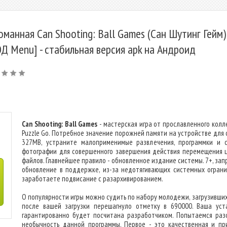
оманная Can Shooting: Ball Games (Сан Шутинг Гейм)
Д Menu] - стабильная версия apk на Андроид
Can Shooting: Ball Games
- мастерская игра от прославленного колл
Puzzle Go. Потребное значение порожней памяти на устройстве для 
327MB, устраните малоприменимые развлечения, программки и 
фотографии для совершенного завершения действия перемещения 
файлов. Главнейшее правило - обновленное издание системы. 7+, зап
обновление в поддержке, из-за недотягивающих системных ограни
заработаете подвисание с разархивированием.
О популярности игры можно судить по набору молодежи, загрузивших 
после вашей загрузки перешагнуло отметку в 690000. Ваша уст
гарантированно будет посчитана разработчиком. Попытаемся раз
необычность данной программы. Первое - это качественная и пр