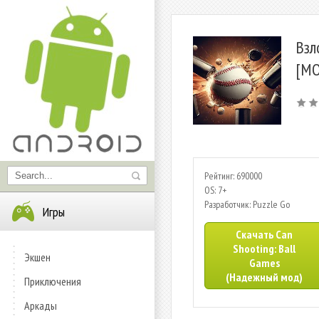
Взл
[МО
Рейтинг: 690000
OS: 7+
Разработчик: Puzzle Go
Игры
Скачать Can
Shooting: Ball
Экшен
Games
(Надежный мод)
Приключения
Аркады