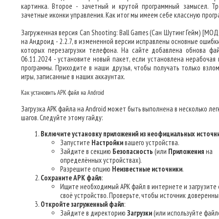
картинка. Второе - зачетный и крутой программный замысел. Тр
зачетные иконки управления. Как итог мы имеем себе классную прогр
Загруженная версия Can Shooting: Ball Games (Сан Шутинг Гейм) [МО
на Андроид - 2.2.7, в измененной версии исправлены основные ошибк
которых перезагрузки телефона. На сайте добавлена обнова фа
06.11.2024 - установите новый пакет, если установлена нерабочая 
программы. Приходите в наши друзья, чтобы получать только взло
игры, записанные в наших аккаунтах.
Как установить APK файл на Android
Загрузка APK файла на Android может быть выполнена в несколько лег
шагов. Следуйте этому гайду:
Включите установку приложений из неофициальных источн
Запустите
Настройки
вашего устройства.
Зайдите в секцию
Безопасность
(или
Приложения
на
определённых устройствах).
Разрешите опцию
Неизвестные источники
.
Сохраните APK файл
:
Ищите необходимый APK файл в интернете и загрузите 
своё устройство. Проверьте, чтобы источник доверенны
Откройте загруженный файл
:
Зайдите в директорию
Загрузки
(или используйте файл