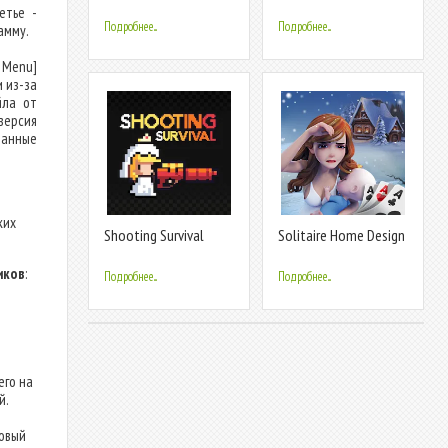
Attack
етье -
Подробнее...
Подробнее...
амму.
Д Menu]
и из-за
йла от
версия
манные
ких
Shooting Survival
Solitaire Home Design
иков
:
Подробнее...
Подробнее...
его на
й.
овый