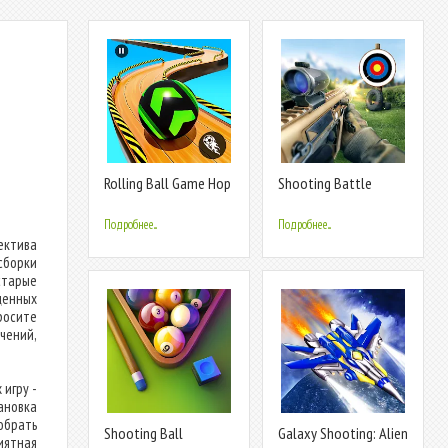
Rolling Ball Game Hop
Shooting Battle
Ball Run
Подробнее...
Подробнее...
ектива
сборки
старые
ценных
росите
чений,
игру -
ановка
обрать
Shooting Ball
Galaxy Shooting: Alien
иятная