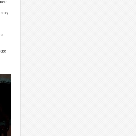
него.
овку.
то
иске