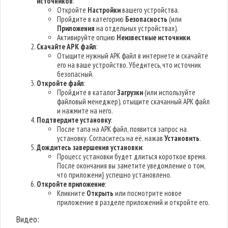
источников
:
Откройте
Настройки
вашего устройства.
Пройдите в категорию
Безопасность
(или
Приложения
на отдельных устройствах).
Активируйте опцию
Неизвестные источники
.
Скачайте APK файл
:
Отыщите нужный APK файл в интернете и скачайте
его на ваше устройство. Убедитесь, что источник
безопасный.
Откройте файл
:
Пройдите в каталог
Загрузки
(или используйте
файловый менеджер), отыщите скачанный APK файл
и нажмите на него.
Подтвердите установку
:
После тапа на APK файл, появится запрос на
установку. Согласитесь на её, нажав
Установить
.
Дождитесь завершения установки
:
Процесс установки будет длиться короткое время.
После окончания вы заметите уведомление о том,
что приложени} успешно установлено.
Откройте приложение
:
Кликните
Открыть
или посмотрите новое
приложение в разделе приложений и откройте его.
Видео: