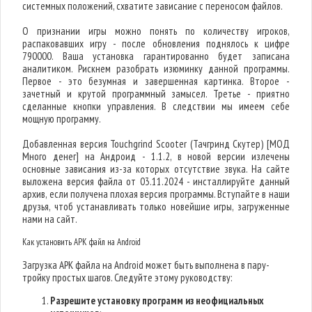
системных положений, схватите зависание с переносом файлов.
О признании игры можно понять по количеству игроков,
распаковавших игру - после обновления поднялось к цифре
790000. Ваша установка гарантированно будет записана
аналитиком. Рискнем разобрать изюминку данной программы.
Первое - это безумная и завершенная картинка. Второе -
зачетный и крутой программный замысел. Третье - приятно
сделанные кнопки управления. В следствии мы имеем себе
мощную программу.
Добавленная версия Touchgrind Scooter (Тачгринд Скутер) [МОД
Много денег] на Андроид - 1.1.2, в новой версии излечены
основные зависания из-за которых отсутствие звука. На сайте
выложена версия файла от 03.11.2024 - инсталлируйте данный
архив, если получена плохая версия программы. Вступайте в наши
друзья, чтоб устанавливать только новейшие игры, загруженные
нами на сайт.
Как установить APK файл на Android
Загрузка APK файла на Android может быть выполнена в пару-
тройку простых шагов. Следуйте этому руководству:
Разрешите установку программ из неофициальных