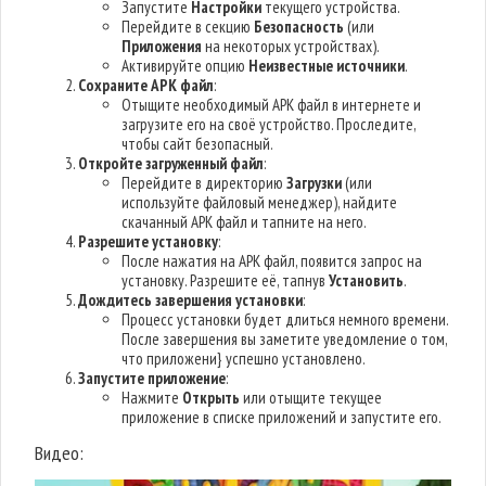
Запустите
Настройки
текущего устройства.
Перейдите в секцию
Безопасность
(или
Приложения
на некоторых устройствах).
Активируйте опцию
Неизвестные источники
.
Сохраните APK файл
:
Отыщите необходимый APK файл в интернете и
загрузите его на своё устройство. Проследите,
чтобы сайт безопасный.
Откройте загруженный файл
:
Перейдите в директорию
Загрузки
(или
используйте файловый менеджер), найдите
скачанный APK файл и тапните на него.
Разрешите установку
:
После нажатия на APK файл, появится запрос на
установку. Разрешите её, тапнув
Установить
.
Дождитесь завершения установки
:
Процесс установки будет длиться немного времени.
После завершения вы заметите уведомление о том,
что приложени} успешно установлено.
Запустите приложение
:
Нажмите
Открыть
или отыщите текущее
приложение в списке приложений и запустите его.
Видео: