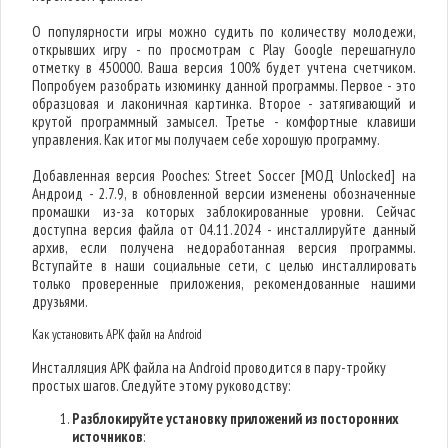
О популярности игры можно судить по количеству молодежи,
открывших игру - по просмотрам с Play Google перешагнуло
отметку в 450000. Ваша версия 100% будет учтена счетчиком.
Попробуем разобрать изюминку данной программы. Первое - это
образцовая и лаконичная картинка. Второе - затягивающий и
крутой программный замысел. Третье - комфортные клавиши
управления. Как итог мы получаем себе хорошую программу.
Добавленная версия Pooches: Street Soccer [МОД Unlocked] на
Андроид - 2.7.9, в обновленной версии изменены обозначенные
промашки из-за которых заблокированные уровни. Сейчас
доступна версия файла от 04.11.2024 - инсталлируйте данный
архив, если получена недоработанная версия программы.
Вступайте в наши социальные сети, с целью инсталлировать
только проверенные приложения, рекомендованные нашими
друзьями.
Как установить APK файл на Android
Инсталляция APK файла на Android проводится в пару-тройку
простых шагов. Следуйте этому руководству:
Разблокируйте установку приложений из посторонних
источников
: