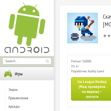
Ска
[МО
Рейтинг: 360000
OS: 6+
Разработчик: Koality Game
Игры
Ice League Hockey
(Мод: проверено
Экшен
на вирусы) —
скачать
Приключения
Аркады