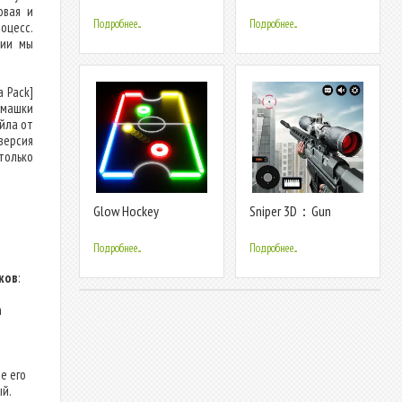
овая и
Подробнее...
Подробнее...
оцесс.
вии мы
 Pack]
омашки
йла от
версия
только
Glow Hockey
Sniper 3D：Gun
Shooting Games
Подробнее...
Подробнее...
иков
:
а
е его
ый.