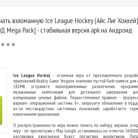
чать взломанную Ice League Hockey (Айс Лиг Хоккей)
Д Mega Pack] - стабильная версия apk на Андроид
Ice League Hockey
- отличная игра от прославленного разраб
приложений Koality Game. Угодное значение пустой flash памяти для
181MB, устраните малоприменимые развлечения, програм
музыкальные композиции для детального завершения дей
копирования ценных файлов. Первостепенное правило - прогрес
вариант операционной системы. 6+, запросите обновление в подд
из-за нестандартных системных положений, заработаете тор
извлечением приложения.
О распространенности игры можно понять по набору игроков, отк
игру - по просмотрам с Play Google остановилось на отметке 360000
распаковка однозначно будет посчитана аналитиком. Попр