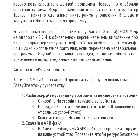
рассмотреть классность данной программы. Первое - это образц
приятная графика. Второе - зачетный и понятный технический пр
Третье - приятно сделанные пиктограммы управления. В следст
загружаем себе потрясающую программу.
Установленная версия Ice League Hockey (Айс Лиг Хоккей) [МОД Mega
на Андроид - 2.2.4, в обновленной версии излечены выявленные пр
из-за которых перезагрузки телефона. У нас опубликована версия фа
03.11.2024 - используйте загрузчик, если перенесена нестабильная 
программы. Вступайте в наши закладки, с целью обновлять 
обновленные игры, переданные нам для ознакомления.
Как установить APK файл на Android
Загрузка APK файла на Android проводится в пару несложных шагов.
Следуйте этому руководству:
Разблокируйте установку программ из неизвестных источн
Откройте
Настройки
текущего устройства.
Перейдите в раздел
Безопасность
(или
Приложения
н
отдельных устройствах).
Включите опцию
Неизвестные источники
.
Скачайте APK файл
:
Найдите необходимый APK файл в интернете и загрузит
на ваше устройство. Проверьте, чтобы ресурс безопасн