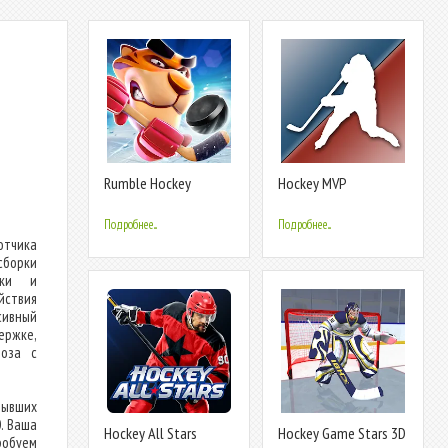
Rumble Hockey
Hockey MVP
Подробнее...
Подробнее...
отчика
 сборки
мки и
ствия
сивный
ержке,
моза с
рывших
. Ваша
Hockey All Stars
Hockey Game Stars 3D
обуем