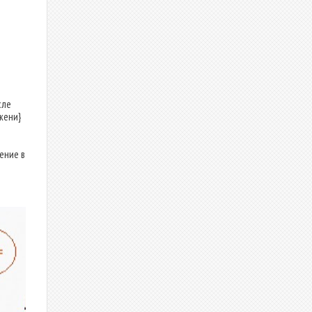
сле
жени}
ение в