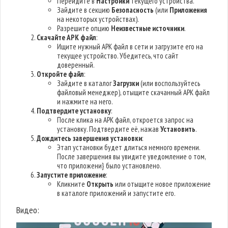
Перейдите в
Настройки
текущего устройства.
Зайдите в секцию
Безопасность
(или
Приложения
на некоторых устройствах).
Разрешите опцию
Неизвестные источники
.
Скачайте APK файл
:
Ищите нужный APK файл в сети и загрузите его на
текущее устройство. Убедитесь, что сайт
доверенный.
Откройте файл
:
Зайдите в каталог
Загрузки
(или воспользуйтесь
файловый менеджер), отыщите скачанный APK файл
и нажмите на него.
Подтвердите установку
:
После клика на APK файл, откроется запрос на
установку. Подтвердите её, нажав
Установить
.
Дождитесь завершения установки
:
Этап установки будет длиться немного времени.
После завершения вы увидите уведомление о том,
что приложени} было установлено.
Запустите приложение
:
Кликните
Открыть
или отыщите новое приложение
в каталоге приложений и запустите его.
Видео: