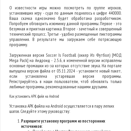
О известности игры можно посмотреть по группе игроков,
установивших игру - судя по данным поднялось к цифре 440000.
Ваша скачка однозначно будет обработана разработчиком.
Попробуем обговорить изюминку данной программы. Первое - это
безумная и приятная картинка. Второе - зачетный и совершенный
технический процесс. Третье - удобно размещенные пиктограммы
управления. В результате мы загружаем себе потрясающую
программу.
Загруженная версия Soccer Is Football (оккер Из Футбол) [МОД
Mega Pack] на Андроид - 2.5.6, в измененной версии исправлены
основные промашки из-за которых отсутствие звука. На портале
выпущена версия файла от 05.11.2024 - установите новый пакет,
если установлена устаревшая версия программы.
Регистрируйтесь в наши пользователи, чтоб обновлять только
любимые программы, рекомендованные нашими друзьями.
Как установить APK файл на Android
Установка APK файла на Android осуществляется в пару легких
шагов. Следуйте этому руководству:
Разрешите установку программ из посторонних
источников
: