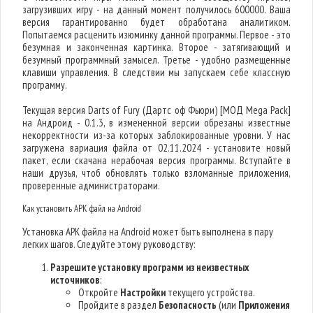
загрузивших игру - на данный момент получилось 600000. Ваша
версия гарантированно будет обработана аналитиком.
Попытаемся расценить изюминку данной программы. Первое - это
безумная и законченная картинка. Второе - затягивающий и
безумный программный замысел. Третье - удобно размещенные
клавиши управления. В следствии мы запускаем себе классную
программу.
Текущая версия Darts of Fury (Дартс оф Фьюри) [МОД Mega Pack]
на Андроид - 0.1.3, в измененной версии обрезаны известные
некорректности из-за которых заблокированные уровни. У нас
загружена вариация файла от 02.11.2024 - установите новый
пакет, если скачана нерабочая версия программы. Вступайте в
наши друзья, чтоб обновлять только взломанные приложения,
проверенные администраторами.
Как установить APK файл на Android
Установка APK файла на Android может быть выполнена в пару
легких шагов. Следуйте этому руководству:
Разрешите установку программ из неизвестных
источников
:
Откройте
Настройки
текущего устройства.
Пройдите в раздел
Безопасность
(или
Приложения