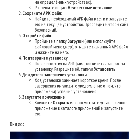
на определённых устройствах).
Разрешите опцию
Неизвестные источники
.
Сохраните APK файл
:
Найдите необходимый APK файл в сети и загрузите
его на текущее устройство. Проследите, чтобы сайт
безопасный.
Откройте файл
:
Пройдите в папку
Загрузки
(или используйте
файловый менеджер), отыщите скачанный APK файл
и нажмите на него.
Подтвердите установку
:
После нажатия на APK файл, высветится запрос на
установку. Разрешите её, тапнув
Установить
.
Дождитесь завершения установки
:
Ход установки занимает короткое время. После
завершения вы увидите уведомление о том, что
приложени} успешно установлено.
Запустите приложение
:
Кликните
Открыть
или посмотрите установленное
приложение в каталоге приложений и запустите
его.
Видео: