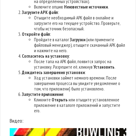
на определённых устройствах).
Включите опцию
Неизвестные источники
.
Загрузите APK файл
:
Отыщите необходимый APK файл в онлайне и
загрузите его на текущее устройство. Проверьте,
чтобы источник безопасный.
Откройте файл
:
Пройдите в каталог
Загрузки
(или примените
файловый менеджер), отыщите скачанный APK файл
и нажмите на него.
Согласитесь на установку
:
После тапа на APK файл, появится запрос на
установку. Разрешите её, кликнув
Установить
.
Дождитесь завершения установки
:
Ход установки займет немного времени. После
завершения процесса вы увидите уведомление о
том, что приложени} было установлено.
Запустите приложение
:
Кликните
Открыть
или отыщите установленное
приложение в каталоге приложений и запустите
его.
Видео: