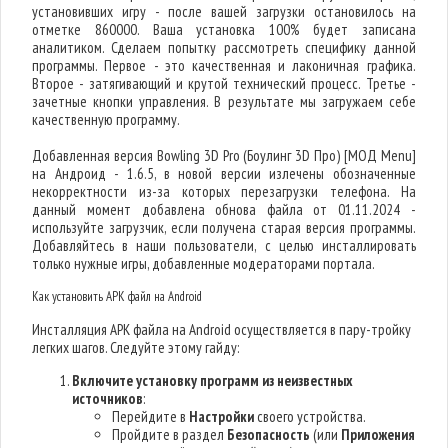
установивших игру - после вашей загрузки остановилось на
отметке 860000. Ваша установка 100% будет записана
аналитиком. Сделаем попытку рассмотреть специфику данной
программы. Первое - это качественная и лаконичная графика.
Второе - затягивающий и крутой технический процесс. Третье -
зачетные кнопки управления. В результате мы загружаем себе
качественную программу.
Добавленная версия Bowling 3D Pro (Боулинг 3D Про) [МОД Menu]
на Андроид - 1.6.5, в новой версии излечены обозначенные
некорректности из-за которых перезагрузки телефона. На
данный момент добавлена обнова файла от 01.11.2024 -
используйте загрузчик, если получена старая версия программы.
Добавляйтесь в наши пользователи, с целью инсталлировать
только нужные игры, добавленные модераторами портала.
Как установить APK файл на Android
Инсталляция APK файла на Android осуществляется в пару-тройку
легких шагов. Следуйте этому гайду:
Включите установку программ из неизвестных
источников
:
Перейдите в
Настройки
своего устройства.
Пройдите в раздел
Безопасность
(или
Приложения