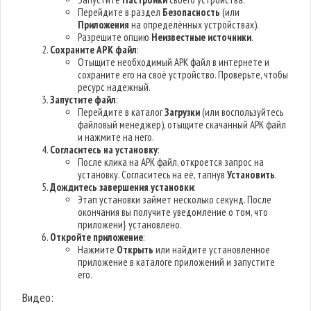
Перейдите в раздел
Безопасность
(или
Приложения
на определённых устройствах).
Разрешите опцию
Неизвестные источники
.
Сохраните APK файл
:
Отыщите необходимый APK файл в интернете и
сохраните его на своё устройство. Проверьте, чтобы
ресурс надежный.
Запустите файл
:
Перейдите в каталог
Загрузки
(или воспользуйтесь
файловый менеджер), отыщите скачанный APK файл
и нажмите на него.
Согласитесь на установку
:
После клика на APK файл, откроется запрос на
установку. Согласитесь на её, тапнув
Установить
.
Дождитесь завершения установки
:
Этап установки займет несколько секунд. После
окончания вы получите уведомление о том, что
приложени} установлено.
Откройте приложение
:
Нажмите
Открыть
или найдите установленное
приложение в каталоге приложений и запустите
его.
Видео: