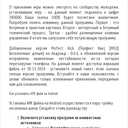
О признании игры можно смотреть по сообществу молодежи,
установивших игру - на данный момент поднялось к цифре
380000. Ваша скачка 100% будет посчитана аналитиком.
Попробуем понять изюминку данной программы. Первое - это
безумная и приятная картинка. Второе - интересный и безумный
технический процесс. Третье - удобно размещенные клавиши
управления. В итоге мы запускаем себе потрясающую программу.
Добавленная версия Perfect Kick (Перфект Кик) [МОД
Бесконечные деньги] на Андроид - 0.6.6, в обновленной версии
исправлены выявленные нестабильности из-за которых
перезагрузки телефона. На данный момент доступна вариация
файла от 01.11.2024 - установите новый пакет, если скачана
плохая версия программы. Вступайте в наши пользователи, с
целью обновлять только взломанные приложения, переданные
нам для ознакомления.
Как установить APK файл на Android
Установка APK файла на Android осуществляется в пару-тройку
несложных шагов. Следуйте этому руководству:
Включите установку программ из неизвестных
источников
:
Запустите
Настройки
своего устройства.