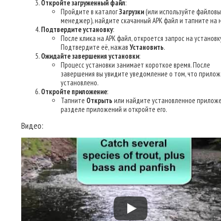
Откройте загруженный файл
:
Пройдите в каталог
Загрузки
(или используйте файлов
менеджер), найдите скачанный APK файл и тапните на н
Подтвердите установку
:
После клика на APK файл, откроется запрос на установку
Подтвердите её, нажав
Установить
.
Ожидайте завершения установки
:
Процесс установки занимает короткое время. После
завершения вы увидите уведомление о том, что прилож
установлено.
Откройте приложение
:
Тапните
Открыть
или найдите установленное приложе
разделе приложений и откройте его.
Видео: