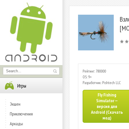
Взл
[МО
Рейтинг: 780000
OS: 9+
Разработчик: Pishtech LLC
Игры
Fly Fishing
Simulator —
Экшен
версия для
Android (Скачать
Приключения
мод)
Аркады