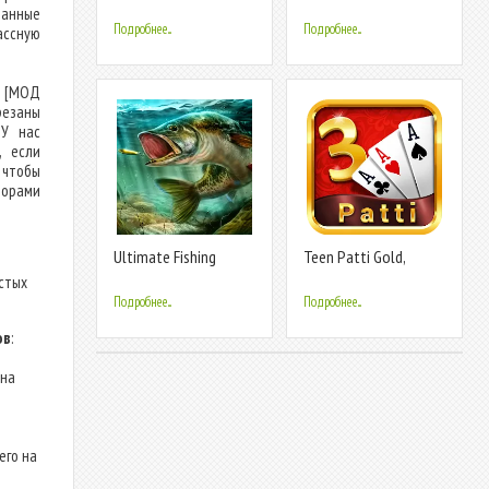
ланные
Подробнее...
Подробнее...
ассную
) [МОД
резаны
 У нас
, если
 чтобы
торами
Ultimate Fishing
Teen Patti Gold,
Simulator
Rummy & Poker
остых
Подробнее...
Подробнее...
ов
:
на
его на