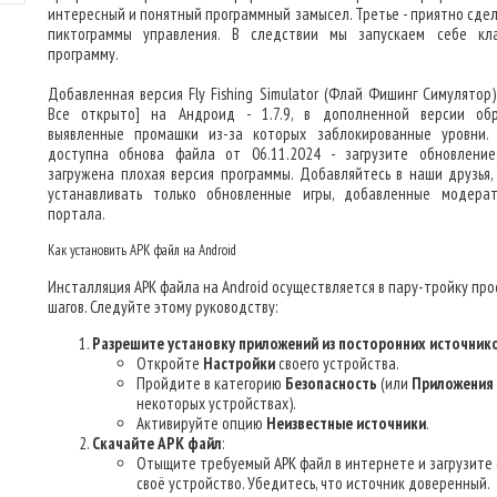
интересный и понятный программный замысел. Третье - приятно сде
пиктограммы управления. В следствии мы запускаем себе кл
программу.
Добавленная версия Fly Fishing Simulator (Флай Фишинг Симулятор
Все открыто] на Андроид - 1.7.9, в дополненной версии об
выявленные промашки из-за которых заблокированные уровни.
доступна обнова файла от 06.11.2024 - загрузите обновление
загружена плохая версия программы. Добавляйтесь в наши друзья,
устанавливать только обновленные игры, добавленные модера
портала.
Как установить APK файл на Android
Инсталляция APK файла на Android осуществляется в пару-тройку пр
шагов. Следуйте этому руководству:
Разрешите установку приложений из посторонних источник
Откройте
Настройки
своего устройства.
Пройдите в категорию
Безопасность
(или
Приложения
некоторых устройствах).
Активируйте опцию
Неизвестные источники
.
Скачайте APK файл
:
Отыщите требуемый APK файл в интернете и загрузите 
своё устройство. Убедитесь, что источник доверенный.