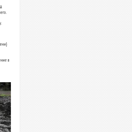
ый
его.
.
ени}
ние в