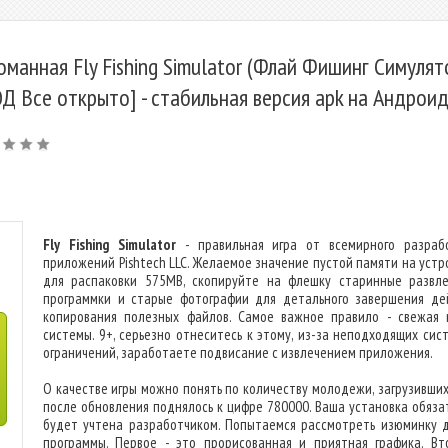
оманная Fly Fishing Simulator (Флай Фишинг Симулят
Д Все открыто] - стабильная версия apk на Андрои
Fly Fishing Simulator
- правильная игра от всемирного разраб
приложений Pishtech LLC. Желаемое значение пустой памяти на устр
для распаковки 575MB, скопируйте на флешку старинные развле
программки и старые фотографии для детального завершения де
копирования полезных файлов. Самое важное правило - свежая 
системы. 9+, серьезно отнеситесь к этому, из-за неподходящих сис
ограничений, заработаете подвисание с извлечением приложения.
О качестве игры можно понять по количеству молодежи, загрузивших 
после обновления поднялось к цифре 780000. Ваша установка обяза
будет учтена разработчиком. Попытаемся рассмотреть изюминку 
программы. Первое - это прорисованная и приятная графика. Вт