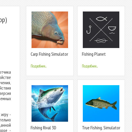
ор)
д
Carp Fishing Simulator
Fishing Planet
Подробнее...
Подробнее...
отчика
ойстве
чения,
йствия
версия
темных
игру -
тельно
данной
Fishing Rival 3D
True Fishing. Simulator
орое -