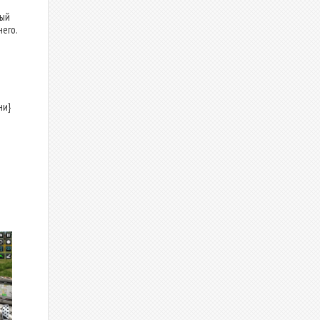
вый
его.
ни}