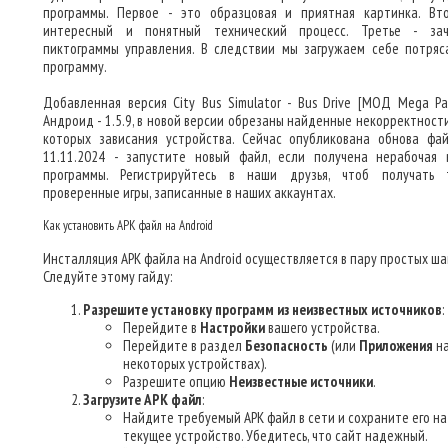
программы. Первое - это образцовая и приятная картинка. Вт
интересный и понятный технический процесс. Третье - за
пиктограммы управления. В следствии мы загружаем себе потря
программу.
Добавленная версия City Bus Simulator - Bus Drive [МОД Mega Pa
Андроид - 1.5.9, в новой версии обрезаны найденные некорректности
которых зависания устройства. Сейчас опубликована обнова фа
11.11.2024 - запустите новый файл, если получена нерабочая 
программы. Регистрируйтесь в наши друзья, чтоб получать 
проверенные игры, записанные в наших аккаунтах.
Как установить APK файл на Android
Инсталляция APK файла на Android осуществляется в пару простых шаг
Следуйте этому гайду:
Разрешите установку программ из неизвестных источников
:
Перейдите в
Настройки
вашего устройства.
Перейдите в раздел
Безопасность
(или
Приложения
н
некоторых устройствах).
Разрешите опцию
Неизвестные источники
.
Загрузите APK файл
:
Найдите требуемый APK файл в сети и сохраните его на
текущее устройство. Убедитесь, что сайт надежный.