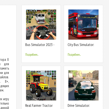
Bus Simulator 2023 -
City Bus Simulator:
City Bus
Bus Games
Подробнее...
Подробнее...
тора X
и для
амять
ии для
айлов.
. 8+,
одящих
ем.
х игру
тельно
Real Farmer Tractor
Drive Simulator:
данной