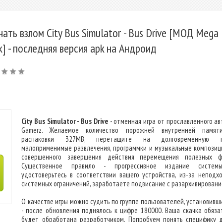
чать взлом City Bus Simulator - Bus Drive [МОД Mega
k] - последняя версия apk на Андроид
City Bus Simulator - Bus Drive
- отменная игра от прославленного ав
Gamerz. Желаемое количество порожней внутренней памят
распаковки 327MB, перетащите на долговременную п
малоприменимые развлечения, программки и музыкальные композиц
совершенного завершения действия перемещения полезных ф
Существенное правило - прогрессивное издание системы
удостоверьтесь в соответствии вашего устройства, из-за неподх
системных ограничений, заработаете подвисание с разархивировани
О качестве игры можно судить по группе пользователей, установивши
- после обновления поднялось к цифре 180000. Ваша скачка обяза
будет обработана разработчиком. Попробуем понять специфику 