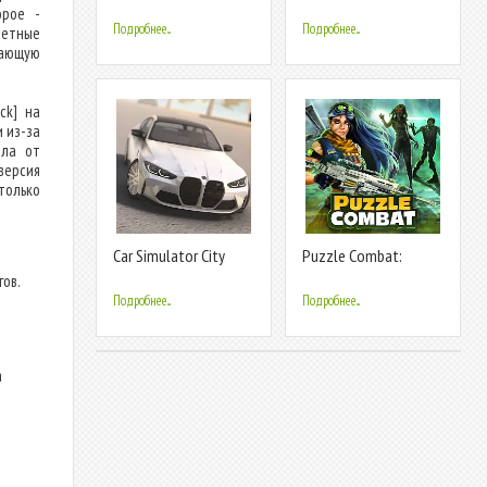
Drive Game
Traffic Race
орое -
Подробнее...
Подробнее...
четные
сающую
ck] на
 из-за
йла от
версия
только
Car Simulator City
Puzzle Combat:
Drive Game
Match-3 RPG
ов.
Подробнее...
Подробнее...
а