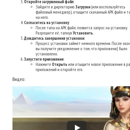
Откройте загруженный файл
:
Зайдите в директорию
Загрузки
(или воспользуйтесь
файловый менеджер), отыщите скачанный APK файл и т
на него.
Согласитесь на установку
:
После тапа на APK файл, появится запрос на установку.
Разрешите её, тапнув
Установить
.
Дождитесь завершения установки
:
Процесс установки займет немного времени. После око
вы получите уведомление о том, что приложени} было
установлено.
Запустите приложение
:
Нажмите
Открыть
или отыщите новое приложение в р
приложений и откройте его.
Видео: