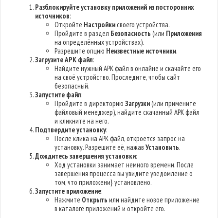
Разблокируйте установку приложений из посторонних
источников
:
Откройте
Настройки
своего устройства.
Пройдите в раздел
Безопасность
(или
Приложения
на определённых устройствах).
Разрешите опцию
Неизвестные источники
.
Загрузите APK файл
:
Найдите нужный APK файл в онлайне и скачайте его
на своё устройство. Проследите, чтобы сайт
безопасный.
Запустите файл
:
Пройдите в директорию
Загрузки
(или примените
файловый менеджер), найдите скачанный APK файл
и кликните на него.
Подтвердите установку
:
После клика на APK файл, откроется запрос на
установку. Разрешите её, нажав
Установить
.
Дождитесь завершения установки
:
Ход установки занимает немного времени. После
завершения процесса вы увидите уведомление о
том, что приложени} установлено.
Запустите приложение
:
Нажмите
Открыть
или найдите новое приложение
в каталоге приложений и откройте его.