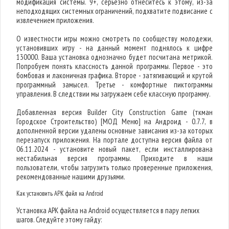
модификация системы. 9+, серьезно отнеситесь к этому, из-за
неподходящих системных ограничений, подхватите подвисание с
извлечением приложения.
О известности игры можно смотреть по сообществу молодежи,
установивших игру - на данный момент поднялось к цифре
130000. Ваша установка однозначно будет посчитана метрикой.
Попробуем понять классность данной программы. Первое - это
бомбовая и лаконичная графика. Второе - затягивающий и крутой
программный замысел. Третье - комфортные пиктограммы
управления. В следствии мы загружаем себе классную программу.
Добавленная версия Builder City Construction Game (ткман
Городское Строительство) [МОД Меню] на Андроид - 0.7.7, в
дополненной версии удалены основные зависания из-за которых
перезапуск приложения. На портале доступна версия файла от
06.11.2024 - установите новый пакет, если инсталлирована
нестабильная версия программы. Приходите в наши
пользователи, чтобы загрузить только проверенные приложения,
рекомендованные нашими друзьями.
Как установить APK файл на Android
Установка APK файла на Android осуществляется в пару легких
шагов. Следуйте этому гайду: