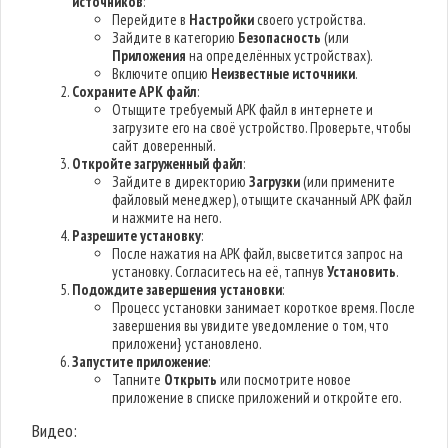
источников
:
Перейдите в
Настройки
своего устройства.
Зайдите в категорию
Безопасность
(или
Приложения
на определённых устройствах).
Включите опцию
Неизвестные источники
.
Сохраните APK файл
:
Отыщите требуемый APK файл в интернете и
загрузите его на своё устройство. Проверьте, чтобы
сайт доверенный.
Откройте загруженный файл
:
Зайдите в директорию
Загрузки
(или примените
файловый менеджер), отыщите скачанный APK файл
и нажмите на него.
Разрешите установку
:
После нажатия на APK файл, высветится запрос на
установку. Согласитесь на её, тапнув
Установить
.
Подождите завершения установки
:
Процесс установки занимает короткое время. После
завершения вы увидите уведомление о том, что
приложени} установлено.
Запустите приложение
:
Тапните
Открыть
или посмотрите новое
приложение в списке приложений и откройте его.
Видео: