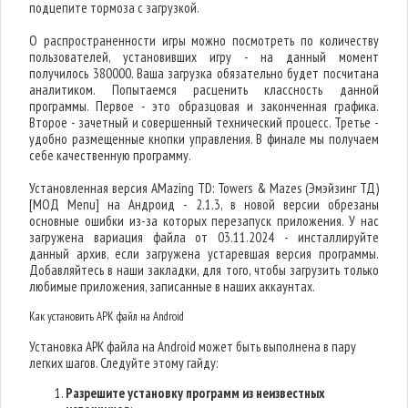
подцепите тормоза с загрузкой.
О распространенности игры можно посмотреть по количеству
пользователей, установивших игру - на данный момент
получилось 380000. Ваша загрузка обязательно будет посчитана
аналитиком. Попытаемся расценить классность данной
программы. Первое - это образцовая и законченная графика.
Второе - зачетный и совершенный технический процесс. Третье -
удобно размещенные кнопки управления. В финале мы получаем
себе качественную программу.
Установленная версия AMazing TD: Towers & Mazes (Эмэйзинг ТД)
[МОД Menu] на Андроид - 2.1.3, в новой версии обрезаны
основные ошибки из-за которых перезапуск приложения. У нас
загружена вариация файла от 03.11.2024 - инсталлируйте
данный архив, если загружена устаревшая версия программы.
Добавляйтесь в наши закладки, для того, чтобы загрузить только
любимые приложения, записанные в наших аккаунтах.
Как установить APK файл на Android
Установка APK файла на Android может быть выполнена в пару
легких шагов. Следуйте этому гайду:
Разрешите установку программ из неизвестных