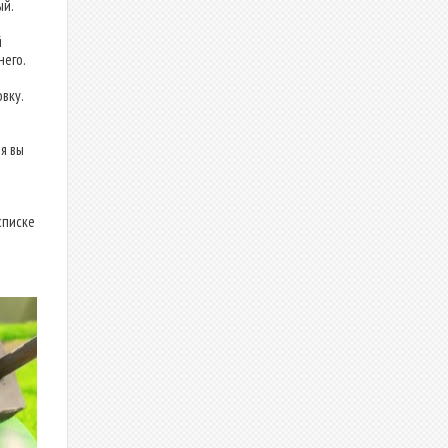
ый.
й
него.
вку.
я вы
списке