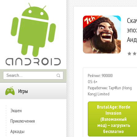
Ска
эпо
Анд
Рейтинг: 900000
OS: 6+
Разработчик: Tap4fun (Hong
Игры
Kong) Limited
Brutal Age: Horde
Экшен
Invasion
(Взломанный
Приключения
мод) — загрузить
Аркады
бесплатно