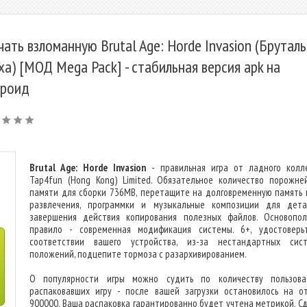
чать взломанную Brutal Age: Horde Invasion (Брутал
ха) [МОД Mega Pack] - стабильная версия apk на
роид
Brutal Age: Horde Invasion
- правильная игра от ладного колл
Tap4fun (Hong Kong) Limited. Обязательное количество порожней
памяти для сборки 736MB, перетащите на долговременную память 
развлечения, программки и музыкальные композиции для дета
завершения действия копирования полезных файлов. Основопо
правило - современная модификация системы. 6+, удостоверь
соответствии вашего устройства, из-за нестандартных сис
положений, подцепите тормоза с разархивированием.
О популярности игры можно судить по количеству пользова
распаковавших игру - после вашей загрузки остановилось на о
900000. Ваша распаковка гарантированно будет учтена метрикой. С