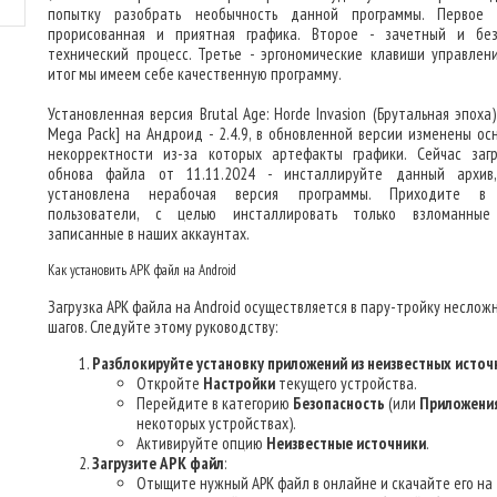
попытку разобрать необычность данной программы. Первое
прорисованная и приятная графика. Второе - зачетный и бе
технический процесс. Третье - эргономические клавиши управлени
итог мы имеем себе качественную программу.
Установленная версия Brutal Age: Horde Invasion (Брутальная эпоха
Mega Pack] на Андроид - 2.4.9, в обновленной версии изменены ос
некорректности из-за которых артефакты графики. Сейчас заг
обнова файла от 11.11.2024 - инсталлируйте данный архив
установлена нерабочая версия программы. Приходите в
пользователи, с целью инсталлировать только взломанные
записанные в наших аккаунтах.
Как установить APK файл на Android
Загрузка APK файла на Android осуществляется в пару-тройку неслож
шагов. Следуйте этому руководству:
Разблокируйте установку приложений из неизвестных источ
Откройте
Настройки
текущего устройства.
Перейдите в категорию
Безопасность
(или
Приложени
некоторых устройствах).
Активируйте опцию
Неизвестные источники
.
Загрузите APK файл
:
Отыщите нужный APK файл в онлайне и скачайте его на