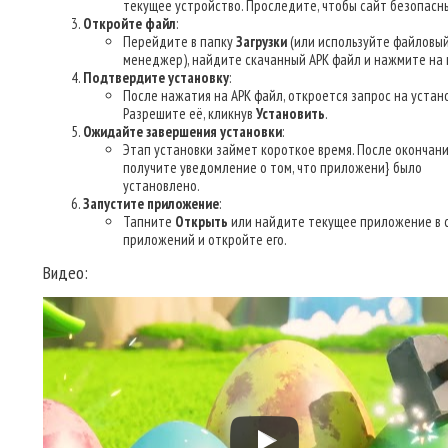
текущее устройство. Проследите, чтобы сайт безопасн
Откройте файл
:
Перейдите в папку
Загрузки
(или используйте файловы
менеджер), найдите скачанный APK файл и нажмите на 
Подтвердите установку
:
После нажатия на APK файл, откроется запрос на устано
Разрешите её, кликнув
Установить
.
Ожидайте завершения установки
:
Этап установки займет короткое время. После окончани
получите уведомление о том, что приложени} было
установлено.
Запустите приложение
:
Тапните
Открыть
или найдите текущее приложение в 
приложений и откройте его.
Видео: