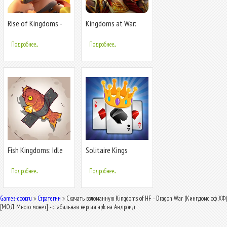
Rise of Kingdoms -
Kingdoms at War:
Gamota
Hardcore PVP
Подробнее...
Подробнее...
Fish Kingdoms: Idle
Solitaire Kings
Arena
Подробнее...
Подробнее...
Games-door.ru
»
Стратегии
» Скачать взломанную Kingdoms of HF - Dragon War (Кингдомс оф ХФ)
[МОД Много монет] - стабильная версия apk на Андроид