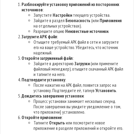
Разблокируйте установку приложений из посторонних
источников
:
Запустите
Настройки
текущего устройства.
Зайдите в раздел
Безопасность
(или
Приложения
на отдельных устройствах).
Разрешите опцию
Неизвестные источники
.
Загрузите APK файл
:
Отыщите требуемый APK файл в сети и загрузите
его на ваше устройство. Убедитесь, что источник
надежный.
Откройте загруженный файл
:
Зайдите в директорию
Загрузки
(или примените
файловый менеджер), отыщите скачанный APK файл
и тапните на него.
Подтвердите установку
:
После нажатия на APK файл, появится запрос на
установку. Подтвердите её, тапнув
Установить
.
Дождитесь завершения установки
:
Процесс установки занимает несколько секунд.
После завершения вы увидите уведомление о том,
что приложени} установлено.
Откройте приложение
:
Тапните
Открыть
или посмотрите новое
приложение в разделе приложений и откройте его.