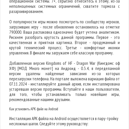
операционной системы. 7+, серьезно отнеситесь к этому, из-за
неполноценных системных ограничений, схватите тормоза с
разархивированием.
О популярности игры можно посмотреть по сообществу игроков,
загрузивших игру - после обновления остановилось на отметке
790000. Ваша распаковка однозначно будет учтена аналитиком.
Рискнем разобрать крутость данной программы. Первое - это
качественная и приятная картинка. Второе - продуманный и
крутой технический процесс. Третье - комфортные иконки
управления. В финале мы загружаем себе классную программу.
Добавленная версия Kingdoms of HF - Dragon War (Кингдомс оф
ХФ) [МОД Много монет] на Андроид - 0.3.4, в переделанной
версии удалены найденные зависания из-за которых
перезагрузки телефона. На портале выложена вариация файла от
07.11.2024 - инсталлируйте данный архив, если инсталлирована
устаревшая версия программы. Вступайте в наши пользователи,
для того, чтобы устанавливать только новейшие игры,
рекомендованные нашими друзьями.
Как установить APK файл на Android
Инсталляция APK файла на Android осуществляется в пару-тройку
несложных шагов. Следуйте этому руководству: