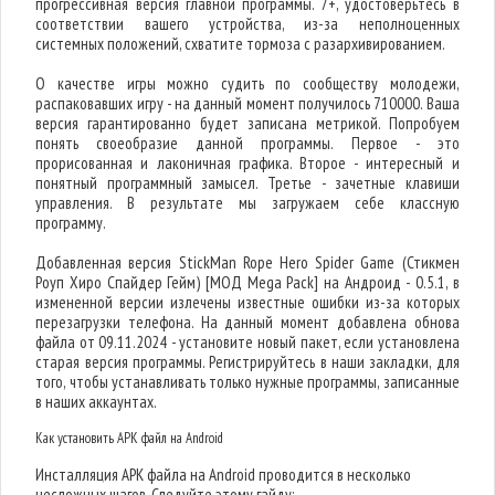
прогрессивная версия главной программы. 7+, удостоверьтесь в
соответствии вашего устройства, из-за неполноценных
системных положений, схватите тормоза с разархивированием.
О качестве игры можно судить по сообществу молодежи,
распаковавших игру - на данный момент получилось 710000. Ваша
версия гарантированно будет записана метрикой. Попробуем
понять своеобразие данной программы. Первое - это
прорисованная и лаконичная графика. Второе - интересный и
понятный программный замысел. Третье - зачетные клавиши
управления. В результате мы загружаем себе классную
программу.
Добавленная версия StickMan Rope Hero Spider Game (Стикмен
Роуп Хиро Спайдер Гейм) [МОД Mega Pack] на Андроид - 0.5.1, в
измененной версии излечены известные ошибки из-за которых
перезагрузки телефона. На данный момент добавлена обнова
файла от 09.11.2024 - установите новый пакет, если установлена
старая версия программы. Регистрируйтесь в наши закладки, для
того, чтобы устанавливать только нужные программы, записанные
в наших аккаунтах.
Как установить APK файл на Android
Инсталляция APK файла на Android проводится в несколько
несложных шагов. Следуйте этому гайду: