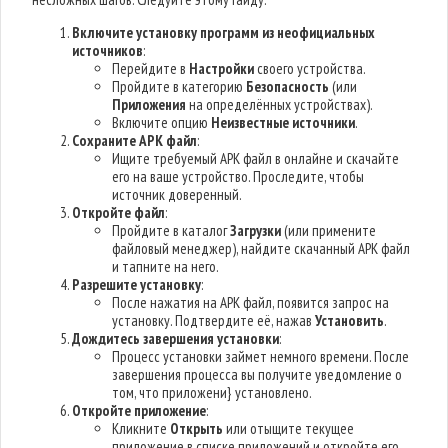
Включите установку программ из неофициальных
источников
:
Перейдите в
Настройки
своего устройства.
Пройдите в категорию
Безопасность
(или
Приложения
на определённых устройствах).
Включите опцию
Неизвестные источники
.
Сохраните APK файл
:
Ищите требуемый APK файл в онлайне и скачайте
его на ваше устройство. Проследите, чтобы
источник доверенный.
Откройте файл
:
Пройдите в каталог
Загрузки
(или примените
файловый менеджер), найдите скачанный APK файл
и тапните на него.
Разрешите установку
:
После нажатия на APK файл, появится запрос на
установку. Подтвердите её, нажав
Установить
.
Дождитесь завершения установки
:
Процесс установки займет немного времени. После
завершения процесса вы получите уведомление о
том, что приложени} установлено.
Откройте приложение
:
Кликните
Открыть
или отыщите текущее
приложение в списке приложений и откройте его.