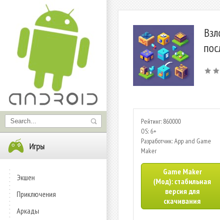
Взл
пос
Рейтинг: 860000
OS: 6+
Разработчик: App and Game
Игры
Maker
Game Maker
Экшен
(Мод): стабильная
версия для
Приключения
скачивания
Аркады