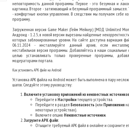
неповторимость данной программы. Первое - это безумная и лако
картинка. Второе - затягивающий и безумный программный замысел. 
- комфортные кнопки управления. В следствии мы получаем себе х
программу.
Загруженная версия Game Maker (Гейм Мейкер) [МОД Unlimited Mon
Андроид - 1.2.5, в новой версии вырезаны найденные некорректности
которых заблокированные уровни. На сайте доступна вариация фа
06.11.2024 - инсталлируйте данный архив, если инсталли
нестабильная версия программы. Добавляйтесь в наши социальные с
целью устанавливать только проверенные программы, добав
модераторами портала.
Как установить APK файл на Android
Установка APK файла на Android может быть выполнена в пару несло
шагов. Следуйте этому руководству:
Включите установку приложений из неизвестных источнико
Перейдите в
Настройки
текущего устройства.
Перейдите в раздел
Безопасность
(или
Приложения
н
некоторых устройствах).
Включите опцию
Неизвестные источники
.
Загрузите APK файл
:
Отыщите требуемый APK файл в онлайне и сохраните ег