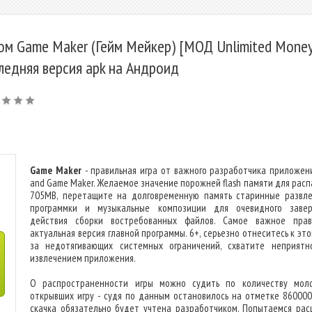
ом Game Maker (Гейм Мейкер) [МОД Unlimited Money
ледняя версия apk на Андроид
Game Maker
- правильная игра от важного разработчика приложен
and Game Maker. Желаемое значение порожней flash памяти для расп
705MB, перетащите на долговременную память старинные развле
программки и музыкальные композиции для очевидного заве
действия сборки востребованных файлов. Самое важное пра
актуальная версия главной программы. 6+, серьезно отнеситесь к это
за недотягивающих системных ограничений, схватите неприятн
извлечением приложения.
О распространенности игры можно судить по количеству мол
открывших игру - судя по данным остановилось на отметке 860000
скачка обязательно будет учтена разработчиком. Попытаемся рас