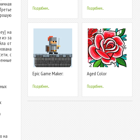
Creator
Dress Up
ничная
Подробнее...
Подробнее...
Третье
орошую
ey] на
 из-за
йла от
рована
ети, с
ленные
Epic Game Maker:
Aged Color
Create a game
жных
Подробнее...
Подробнее...
в
:
а
о на