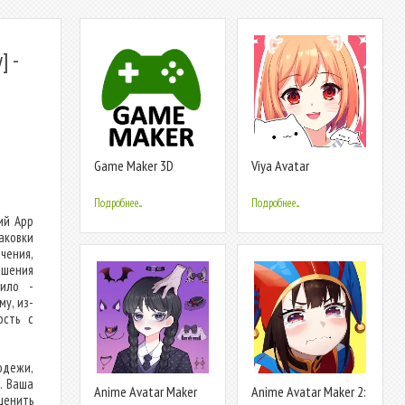
] -
Game Maker 3D
Viya Avatar
Maker:emoji
Подробнее...
Подробнее...
ий App
аковки
чения,
ршения
вило -
му, из-
ость с
одежи,
. Ваша
Anime Avatar Maker
Anime Avatar Maker 2:
ценить