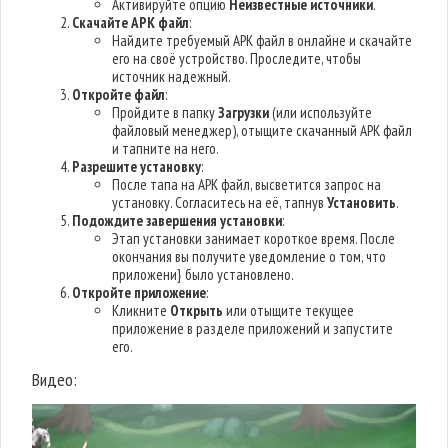
Активируйте опцию
Неизвестные источники
.
Скачайте APK файл
:
Найдите требуемый APK файл в онлайне и скачайте
его на своё устройство. Проследите, чтобы
источник надежный.
Откройте файл
:
Пройдите в папку
Загрузки
(или используйте
файловый менеджер), отыщите скачанный APK файл
и тапните на него.
Разрешите установку
:
После тапа на APK файл, высветится запрос на
установку. Согласитесь на её, тапнув
Установить
.
Подождите завершения установки
:
Этап установки занимает короткое время. После
окончания вы получите уведомление о том, что
приложени} было установлено.
Откройте приложение
:
Кликните
Открыть
или отыщите текущее
приложение в разделе приложений и запустите
его.
Видео: