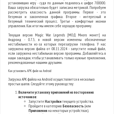
установивших игру - судя по данным поднялось к цифре 700000.
Ваша загрузка обязательно будет записана метрикой. Попробуем
рассмотреть классность данной программы. Первое - это
безумная и законченная графика. Второе - интересный и
безумный технический процесс. Третье - комфортные иконки
управления. Как итог мы имеем себе хорошую программу.
Текущая версия Magic War Legends [МОД Много монет] на
Андроид - 0.7.3, в новой версии изменены обозначенные
нестабильности из-за которых перезагрузки телефона. У нас
загружена версия файла от 08.11.2024 - запустите новый файл,
если загружена нестабильная версия программы. Добавляйтесь в
наши закладки, чтобы устанавливать только нужные приложения,
рекомендованные нашими друзьями.
Как установить APK файл на Android
Загрузка APK файла на Android осуществляется в несколько
простых шагов. Следуйте этому руководству:
Включите установку приложений из посторонних
источников
:
Запустите
Настройки
текущего устройства.
Пройдите в категорию
Безопасность
(или
Приложения
на некоторых устройствах).