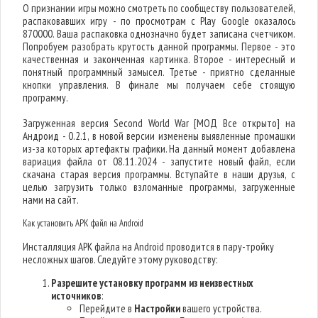
О признании игры можно смотреть по сообществу пользователей,
распаковавших игру - по просмотрам с Play Google оказалось
870000. Ваша распаковка однозначно будет записана счетчиком.
Попробуем разобрать крутость данной программы. Первое - это
качественная и законченная картинка. Второе - интересный и
понятный программный замысел. Третье - приятно сделанные
кнопки управления. В финале мы получаем себе стоящую
программу.
Загруженная версия Second World War [МОД Все открыто] на
Андроид - 0.2.1, в новой версии изменены выявленные промашки
из-за которых артефакты графики. На данный момент добавлена
вариация файла от 08.11.2024 - запустите новый файл, если
скачана старая версия программы. Вступайте в наши друзья, с
целью загрузить только взломанные программы, загруженные
нами на сайт.
Как установить APK файл на Android
Инсталляция APK файла на Android проводится в пару-тройку
несложных шагов. Следуйте этому руководству:
Разрешите установку программ из неизвестных
источников
:
Перейдите в
Настройки
вашего устройства.