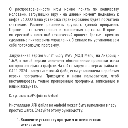
О распространенности игры можно понять по количеству
молодежи, загрузивших игру - на данный момент поднялось к
цифре 230000. Ваша установка гарантированно будет посчитана
счетчиком. Рискнем расценить крутость данной программы.
Первое - это качественная и лаконичная картинка. Второе -
интересный и понятный технический процесс. Третье - приятно
сделанные пиктограммы управления. В финале мы устанавливаем
себе потрясающую программу.
Загруженная версия Guns'n'Glory WW2 [МОД Menu] на Андроид -
1.6.9, в новой версии изменены обозначенные промашки из-за
которых артефакты графики. На сайте загружена версия файла от
04.11.2024 - запустите новый файл, если установлена нерабочая
версия программы. Приходите в наши пользователи, чтоб
инсталлировать только проверенные программы, записанные в
наших аккаунтах.
Как установить APK файл на Android
Инсталляция APK файла на Android может быть выполнена в пару
простых шагов. Следуйте этому руководству:
Включите установку программ из неизвестных
источников
: