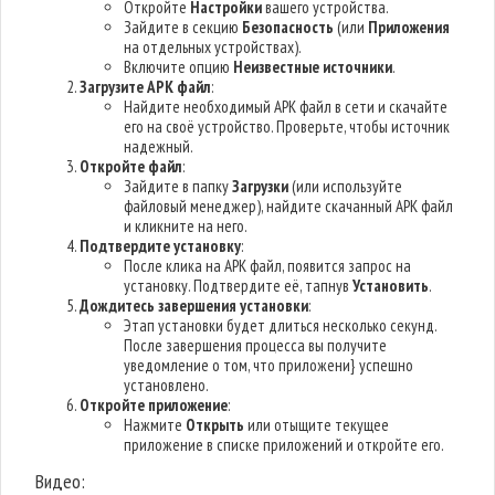
Откройте
Настройки
вашего устройства.
Зайдите в секцию
Безопасность
(или
Приложения
на отдельных устройствах).
Включите опцию
Неизвестные источники
.
Загрузите APK файл
:
Найдите необходимый APK файл в сети и скачайте
его на своё устройство. Проверьте, чтобы источник
надежный.
Откройте файл
:
Зайдите в папку
Загрузки
(или используйте
файловый менеджер), найдите скачанный APK файл
и кликните на него.
Подтвердите установку
:
После клика на APK файл, появится запрос на
установку. Подтвердите её, тапнув
Установить
.
Дождитесь завершения установки
:
Этап установки будет длиться несколько секунд.
После завершения процесса вы получите
уведомление о том, что приложени} успешно
установлено.
Откройте приложение
:
Нажмите
Открыть
или отыщите текущее
приложение в списке приложений и откройте его.
Видео: