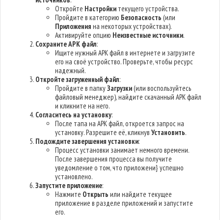
Откройте
Настройки
текущего устройства.
Пройдите в категорию
Безопасность
(или
Приложения
на некоторых устройствах).
Активируйте опцию
Неизвестные источники
.
Сохраните APK файл
:
Ищите нужный APK файл в интернете и загрузите
его на своё устройство. Проверьте, чтобы ресурс
надежный.
Откройте загруженный файл
:
Пройдите в папку
Загрузки
(или воспользуйтесь
файловый менеджер), найдите скачанный APK файл
и кликните на него.
Согласитесь на установку
:
После тапа на APK файл, откроется запрос на
установку. Разрешите её, кликнув
Установить
.
Подождите завершения установки
:
Процесс установки занимает немного времени.
После завершения процесса вы получите
уведомление о том, что приложени} успешно
установлено.
Запустите приложение
:
Нажмите
Открыть
или найдите текущее
приложение в разделе приложений и запустите
его.