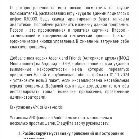
О распространенности игры можно посмотреть по группе
пользователей, распаковавших игру - судя по данным поднялось к
цифре 830000. Ваша скачка гарантированно будет записана
аналитиком. Попробуем расценить изюминку данной программы.
Первое - это прорисованная и приятная картинка. Второе -
затягивающий и совершенный технический процесс. Третье -
эргономические кнопки управления. В финале мы загружаем себе
классную программу.
Добавленная версия Asterix and Friends (Астерикс и друзья) [МОД
Много монет] на Андроид - 0.4.9, в обновленной версии удалены
выявленные некорректности из-за которых перезапуск
приложения. На сайте опубликована обнова файла от 01.11.2024
- установите новый пакет, если инсталлирована нестабильная
версия программы. Добавляйтесь в наши друзья, для того, чтобы
инсталлировать только новейшие приложения, проверенные
администраторами.
Как установить APK файл на Android
Установка APK файла на Android может быть выполнена в
несколько простых шагов. Следуйте этому руководству:
Разблокируйте установку приложений из посторонних
источников
: