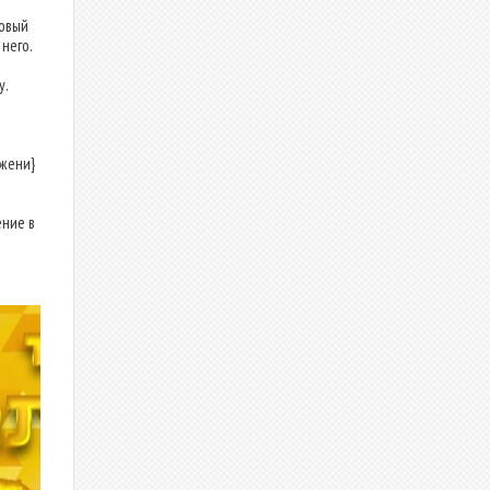
овый
него.
у.
ожени}
ние в