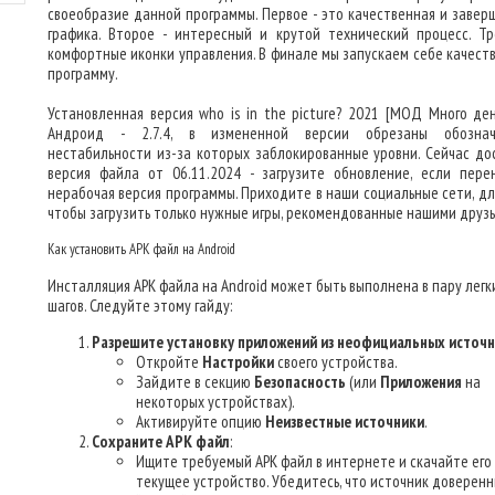
своеобразие данной программы. Первое - это качественная и завер
графика. Второе - интересный и крутой технический процесс. Тр
комфортные иконки управления. В финале мы запускаем себе качест
программу.
Установленная версия who is in the picture? 2021 [МОД Много ден
Андроид - 2.7.4, в измененной версии обрезаны обознач
нестабильности из-за которых заблокированные уровни. Сейчас до
версия файла от 06.11.2024 - загрузите обновление, если пере
нерабочая версия программы. Приходите в наши социальные сети, для
чтобы загрузить только нужные игры, рекомендованные нашими друзь
Как установить APK файл на Android
Инсталляция APK файла на Android может быть выполнена в пару легк
шагов. Следуйте этому гайду:
Разрешите установку приложений из неофициальных источ
Откройте
Настройки
своего устройства.
Зайдите в секцию
Безопасность
(или
Приложения
на
некоторых устройствах).
Активируйте опцию
Неизвестные источники
.
Сохраните APK файл
:
Ищите требуемый APK файл в интернете и скачайте его
текущее устройство. Убедитесь, что источник доверенн