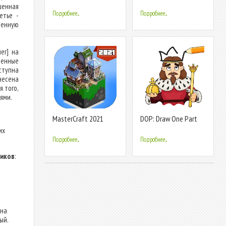
Picture Cross
Memory Game
шенная
Подробнее...
Подробнее...
етье -
венную
ег] на
енные
ступна
несена
 того,
ями.
MasterCraft 2021
DOP: Draw One Part
их
Подробнее...
Подробнее...
ников
:
 на
ый.