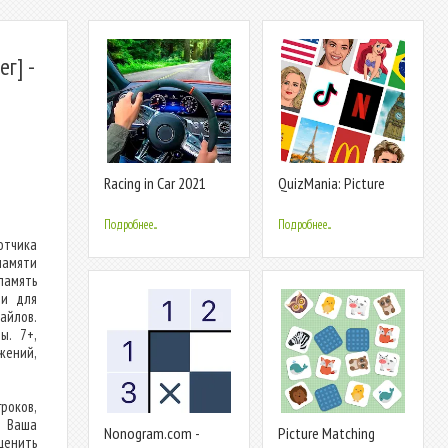
г] -
Racing in Car 2021
QuizMania: Picture
Trivia Game
Подробнее...
Подробнее...
отчика
памяти
амять
ии для
айлов.
ы. 7+,
жений,
роков,
. Ваша
Nonogram.com -
Picture Matching
ценить