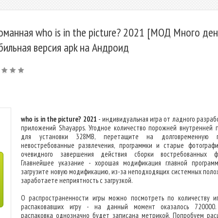
оманная who is in the picture? 2021 [МОД Много дене
бильная версия apk на Андроид
who is in the picture? 2021
- индивидуальная игра от ладного разраб
приложений Shayapps. Угодное количество порожней внутренней 
для установки 328MB, перетащите на долговременную п
невостребованные развлечения, программки и старые фотограф
очевидного завершения действия сборки востребованных ф
Главнейшее указание - хорошая модификация главной программ
загрузите новую модификацию, из-за неподходящих системных поло
заработаете неприятность с загрузкой.
О распространенности игры можно посмотреть по количеству иг
распаковавших игру - на данный момент оказалось 720000
распаковка однозначно будет записана метрикой. Попробуем рас