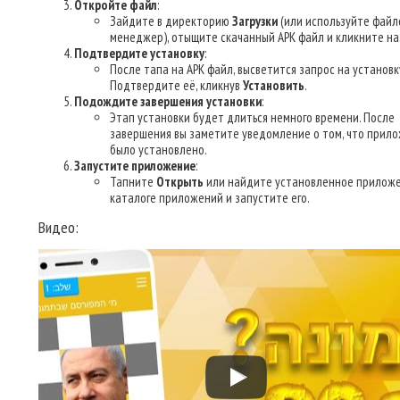
Откройте файл
:
Зайдите в директорию
Загрузки
(или используйте файл
менеджер), отыщите скачанный APK файл и кликните на 
Подтвердите установку
:
После тапа на APK файл, высветится запрос на установк
Подтвердите её, кликнув
Установить
.
Подождите завершения установки
:
Этап установки будет длиться немного времени. После
завершения вы заметите уведомление о том, что прил
было установлено.
Запустите приложение
:
Тапните
Открыть
или найдите установленное приложе
каталоге приложений и запустите его.
Видео: