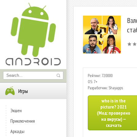
Взл
ста
Рейтинг: 720000
OS: 7+
Разработчик: Shayapps
Игры
who is in the
picture? 2021
Экшен
(Мод: проверено
на вирусы) —
Приключения
скачать
Аркады