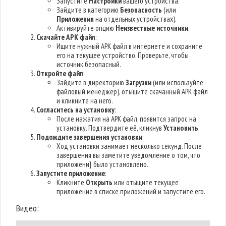
Запустите
Настройки
вашего устройства.
Зайдите в категорию
Безопасность
(или
Приложения
на отдельных устройствах).
Активируйте опцию
Неизвестные источники
.
Скачайте APK файл
:
Ищите нужный APK файл в интернете и сохраните
его на текущее устройство. Проверьте, чтобы
источник безопасный.
Откройте файл
:
Зайдите в директорию
Загрузки
(или используйте
файловый менеджер), отыщите скачанный APK файл
и кликните на него.
Согласитесь на установку
:
После нажатия на APK файл, появится запрос на
установку. Подтвердите её, кликнув
Установить
.
Подождите завершения установки
:
Ход установки занимает несколько секунд. После
завершения вы заметите уведомление о том, что
приложени} было установлено.
Запустите приложение
:
Кликните
Открыть
или отыщите текущее
приложение в списке приложений и запустите его.
Видео: