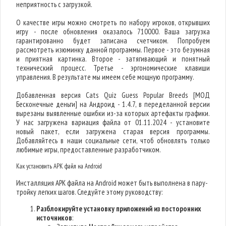
неприятность с загрузкой.
О качестве игры можно смотреть по набору игроков, открывших
игру - после обновления оказалось 710000. Ваша загрузка
гарантированно будет записана счетчиком. Попробуем
рассмотреть изюминку данной программы. Первое - это безумная
и приятная картинка. Второе - затягивающий и понятный
технический процесс. Третье - эргономические клавиши
управления. В результате мы имеем себе мощную программу.
Добавленная версия Cats Quiz Guess Popular Breeds [МОД
Бесконечные деньги] на Андроид - 1.4.7, в переделанной версии
вырезаны выявленные ошибки из-за которых артефакты графики.
У нас загружена вариация файла от 01.11.2024 - установите
новый пакет, если загружена старая версия программы.
Добавляйтесь в наши социальные сети, чтоб обновлять только
любимые игры, предоставленные разработчиком.
Как установить APK файл на Android
Инсталляция APK файла на Android может быть выполнена в пару-
тройку легких шагов. Следуйте этому руководству:
Разблокируйте установку приложений из посторонних
источников
: