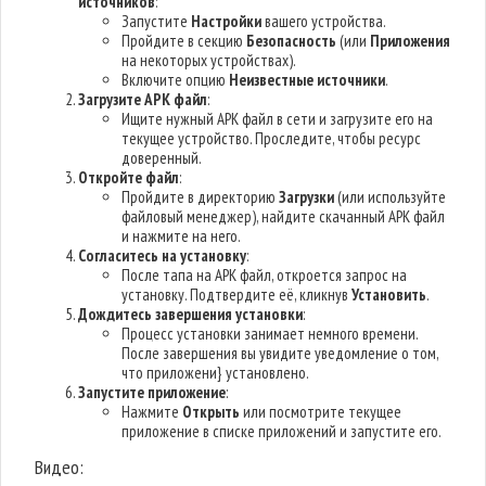
источников
:
Запустите
Настройки
вашего устройства.
Пройдите в секцию
Безопасность
(или
Приложения
на некоторых устройствах).
Включите опцию
Неизвестные источники
.
Загрузите APK файл
:
Ищите нужный APK файл в сети и загрузите его на
текущее устройство. Проследите, чтобы ресурс
доверенный.
Откройте файл
:
Пройдите в директорию
Загрузки
(или используйте
файловый менеджер), найдите скачанный APK файл
и нажмите на него.
Согласитесь на установку
:
После тапа на APK файл, откроется запрос на
установку. Подтвердите её, кликнув
Установить
.
Дождитесь завершения установки
:
Процесс установки занимает немного времени.
После завершения вы увидите уведомление о том,
что приложени} установлено.
Запустите приложение
:
Нажмите
Открыть
или посмотрите текущее
приложение в списке приложений и запустите его.
Видео: