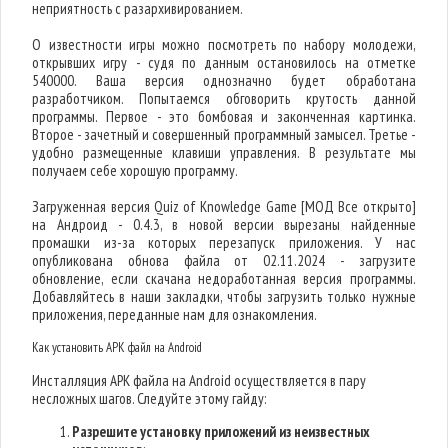
неприятность с разархивированием.
О известности игры можно посмотреть по набору молодежи,
открывших игру - судя по данным остановилось на отметке
540000. Ваша версия однозначно будет обработана
разработчиком. Попытаемся обговорить крутость данной
программы. Первое - это бомбовая и законченная картинка.
Второе - зачетный и совершенный программный замысел. Третье -
удобно размещенные клавиши управления. В результате мы
получаем себе хорошую программу.
Загруженная версия Quiz of Knowledge Game [МОД Все открыто]
на Андроид - 0.4.3, в новой версии вырезаны найденные
промашки из-за которых перезапуск приложения. У нас
опубликована обнова файла от 02.11.2024 - загрузите
обновление, если скачана недоработанная версия программы.
Добавляйтесь в наши закладки, чтобы загрузить только нужные
приложения, переданные нам для ознакомления.
Как установить APK файл на Android
Инсталляция APK файла на Android осуществляется в пару
несложных шагов. Следуйте этому гайду:
Разрешите установку приложений из неизвестных