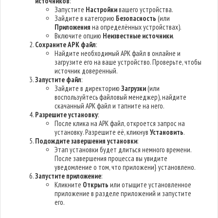
источников
:
Запустите
Настройки
вашего устройства.
Зайдите в категорию
Безопасность
(или
Приложения
на определённых устройствах).
Включите опцию
Неизвестные источники
.
Сохраните APK файл
:
Найдите необходимый APK файл в онлайне и
загрузите его на ваше устройство. Проверьте, чтобы
источник доверенный.
Запустите файл
:
Зайдите в директорию
Загрузки
(или
воспользуйтесь файловый менеджер), найдите
скачанный APK файл и тапните на него.
Разрешите установку
:
После клика на APK файл, откроется запрос на
установку. Разрешите её, кликнув
Установить
.
Подождите завершения установки
:
Этап установки будет длиться немного времени.
После завершения процесса вы увидите
уведомление о том, что приложени} установлено.
Запустите приложение
:
Кликните
Открыть
или отыщите установленное
приложение в разделе приложений и запустите
его.