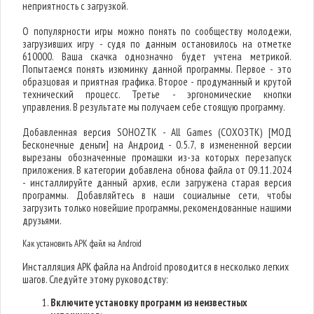
неприятность с загрузкой.
О популярности игры можно понять по сообществу молодежи,
загрузивших игру - судя по данным остановилось на отметке
610000. Ваша скачка однозначно будет учтена метрикой.
Попытаемся понять изюминку данной программы. Первое - это
образцовая и приятная графика. Второе - продуманный и крутой
технический процесс. Третье - эргономические кнопки
управления. В результате мы получаем себе стоящую программу.
Добавленная версия SOHOZTK - All Games (СОХОЗТК) [МОД
Бесконечные деньги] на Андроид - 0.5.7, в измененной версии
вырезаны обозначенные промашки из-за которых перезапуск
приложения. В категории добавлена обнова файла от 09.11.2024
- инсталлируйте данный архив, если загружена старая версия
программы. Добавляйтесь в наши социальные сети, чтобы
загрузить только новейшие программы, рекомендованные нашими
друзьями.
Как установить APK файл на Android
Инсталляция APK файла на Android проводится в несколько легких
шагов. Следуйте этому руководству:
Включите установку программ из неизвестных