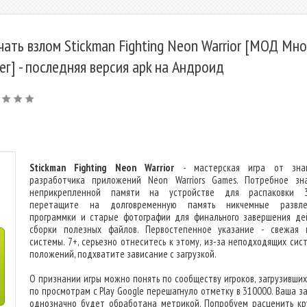
чать взлом Stickman Fighting Neon Warrior [МОД Мно
ег] - последняя версия apk на Андроид
Stickman Fighting Neon Warrior
- мастерская игра от знак
разработчика приложений Neon Warriors Games. Потребное зн
неприкрепленной памяти на устройстве для распаковки 3
перетащите на долговременную память никчемные развлеч
программки и старые фотографии для финального завершения де
сборки полезных файлов. Первостепенное указание - свежая 
системы. 7+, серьезно отнеситесь к этому, из-за неподходящих сис
положений, подхватите зависание с загрузкой.
О признании игры можно понять по сообществу игроков, загрузивших 
по просмотрам с Play Google перешагнуло отметку в 310000. Ваша за
однозначно будет обработана метрикой. Попробуем расценить кр