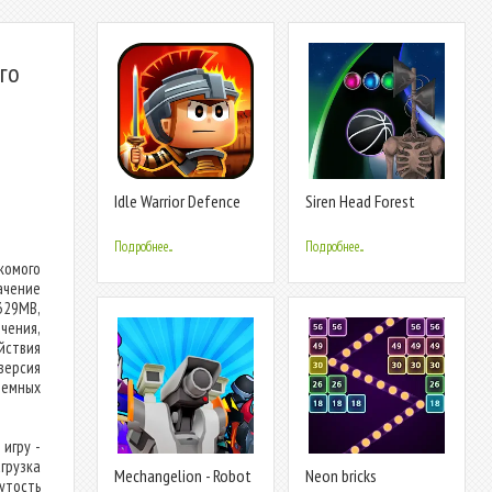
го
Idle Warrior Defence
Siren Head Forest
RPG
Neon ball
Подробнее...
Подробнее...
омого
ачение
29MB,
ения,
йствия
версия
темных
игру -
грузка
Mechangelion - Robot
Neon bricks
утость