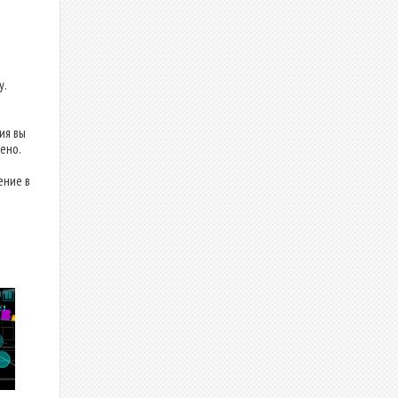
у.
ия вы
ено.
ение в