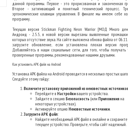
данной программы. Первое - это прорисованная и законченная гр
Второе - затягивающий и понятный технический процесс. Тр
эргономические клавиши управления. В финале мы имеем себе х
программу.
Текущая версия Stickman Fighting Neon Warrior [МОД Много ден
Андроид - 2.5.5, в новой версии вырезаны выявленные промашки
которых отсутствие звука. На сайте выложена обнова файла от 06.11
загрузите обновление, если установлена плохая версия прог
Добавляйтесь в наши социальные сети, для того, чтобы получать 
проверенные программы, рекомендованные нашими друзьями.
Как установить APK файл на Android
Установка APK файла на Android проводится в несколько простых шаго
Следуйте этому гайду:
Включите установку приложений из неизвестных источнико
Перейдите в
Настройки
вашего устройства.
Зайдите в секцию
Безопасность
(или
Приложения
на
некоторых устройствах).
Активируйте опцию
Неизвестные источники
.
Загрузите APK файл
:
Найдите необходимый APK файл в онлайне и сохраните 
текущее устройство. Проверьте, чтобы сайт надежный.