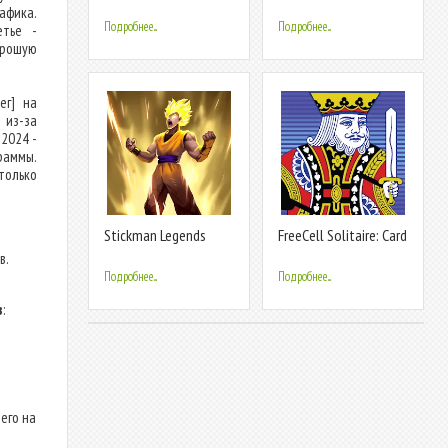
Fighting
афика.
Подробнее...
Подробнее...
етье -
орошую
ег] на
 из-за
.2024 -
раммы.
только
Stickman Legends
FreeCell Solitaire: Card
Offline Games
Games
в.
Подробнее...
Подробнее...
в
:
его на