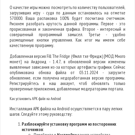
О качестве игры можно посмотреть по количеству пользователей,
загрузивших игру - судя по данным остановилось на отметке
570000. Ваша распаковка 100% будет посчитана счетчиком.
Рискнем разобрать крутость данной программы. Первое - это
прорисованная и законченная графика. Второе - интересный и
совершенный программный замысел. Третье - удобно
размещенные кнопки управления. Как итог мы имеем себе
качественную программу.
Добавленная версия Fill The Fridge (Филл тхе Фридж) [МОД Много
монет] на Андроид - 1.4.7, в обновленной версии изменены
выявленные зависания из-за которых артефакты графики. Сейчас
опубликована обнова файла от 03.11.2024 - загрузите
обновление, если получена недоработанная версия программы.
Регистрируйтесь в наш аккаунт, чтоб обновлять только
проверенные приложения, добавленные модераторами портала.
Как установить APK файл на Android
Инсталляция APK файла на Android осуществляется в пару легких
шагов. Следуйте этому руководству:
Разблокируйте установку программ из посторонних
источников
:
Перейдите в
Настройки
вашего устройства.