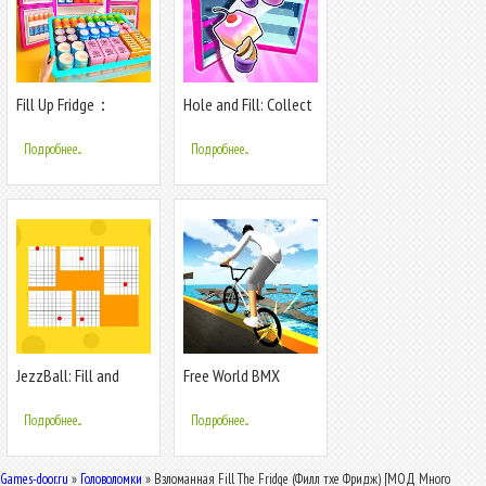
Fill Up Fridge：
Hole and Fill: Collect
Organizing Game
Master!
Подробнее...
Подробнее...
JezzBall: Fill and
Free World BMX
Bounce
Подробнее...
Подробнее...
Games-door.ru
»
Головоломки
» Взломанная Fill The Fridge (Филл тхе Фридж) [МОД Много