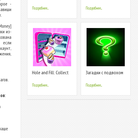
number
орое -
Подробнее...
Подробнее...
лавиши
.
 Money]
ки из-
кована
, если
каунт,
жения,
Hole and Fill: Collect
Загадки с подвохом
Master!
агов.
Подробнее...
Подробнее...
ков
:
а
 ваше