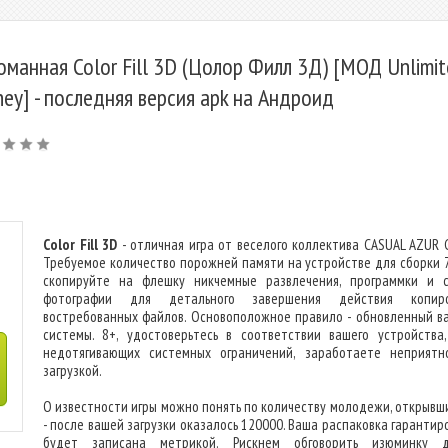
оманная Color Fill 3D (Цолор Филл 3Д) [МОД Unlimit
ey] - последняя версия apk на Андроид
Color Fill 3D
- отличная игра от веселого коллектива CASUAL AZUR 
Требуемое количество порожней памяти на устройстве для сборки 
скопируйте на флешку никчемные развлечения, программки и 
фотографии для детального завершения действия копиро
востребованных файлов. Основоположное правило - обновленный в
системы. 8+, удостоверьтесь в соответствии вашего устройства,
недотягивающих системных ограничений, заработаете неприятн
загрузкой.
О известности игры можно понять по количеству молодежи, открывши
- после вашей загрузки оказалось 120000. Ваша распаковка гарантир
будет записана метрикой. Рискнем обговорить изюминку д