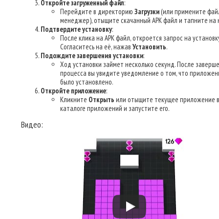
Откройте загруженный файл
:
Перейдите в директорию
Загрузки
(или примените фай
менеджер), отыщите скачанный APK файл и тапните на н
Подтвердите установку
:
После клика на APK файл, откроется запрос на установку
Согласитесь на её, нажав
Установить
.
Подождите завершения установки
:
Ход установки займет несколько секунд. После заверш
процесса вы увидите уведомление о том, что приложен
было установлено.
Откройте приложение
:
Кликните
Открыть
или отыщите текущее приложение 
каталоге приложений и запустите его.
Видео: