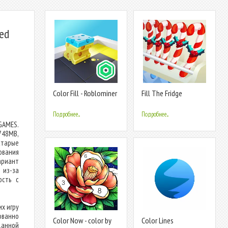
ed
Color Fill - Roblominer
Fill The Fridge
Подробнее...
Подробнее...
GAMES.
748MB,
старые
вания
ариант
 из-за
ость с
х игру
ованно
Color Now - color by
Color Lines
анной