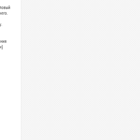
ловый
его.
.
ения
и}
в