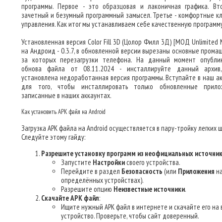
программы. Первое - это образцовая и лаконичная графика. Вт
зачетный и безумный программный замысел. Третье - комфортные к
управления. Как итог мы устанавливаем себе качественную программу
Установленная версия Color Fill 3D (Цолор Филл 3Д) [МОД Unlimited
на Андроид - 0.3.7, в обновленной версии вырезаны основные промаш
за которых перезагрузки телефона. На данный момент опубли
обнова файла от 08.11.2024 - инсталлируйте данный архив
установлена недоработанная версия программы. Вступайте в наш ак
для того, чтобы инсталлировать только обновленные прило
записанные в наших аккаунтах.
Как установить APK файл на Android
Загрузка APK файла на Android осуществляется в пару-тройку легких ш
Следуйте этому гайду:
Разрешите установку программ из неофициальных источни
Запустите
Настройки
своего устройства.
Перейдите в раздел
Безопасность
(или
Приложения
н
определённых устройствах).
Разрешите опцию
Неизвестные источники
.
Скачайте APK файл
:
Ищите нужный APK файл в интернете и скачайте его на
устройство. Проверьте, чтобы сайт доверенный.