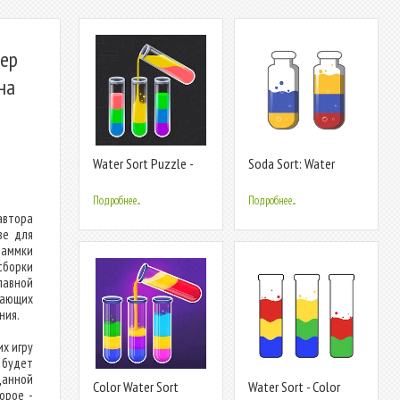
тер
на
Water Sort Puzzle -
Soda Sort: Water
Sort Color
Color Puzzle
Подробнее...
Подробнее...
автора
ве для
раммки
сборки
лавной
вающих
ния.
х игру
 будет
данной
Color Water Sort
Water Sort - Color
орое -