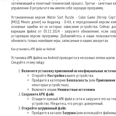
затягивающий и понятный технический процесс. Третье - зачетные к
управления. В результате мы имеем себе хорошую программу.
Установленная версия Water Sort Puzzle - Color Game (Уотер Сорт
[МОД Много денег] на Андроид - 0.4.6, в переделанной версии из
основные ошибки из-за которых зависания устройства. Сейчас до
вариация файла от 05.11.2024 - загрузите обновление, если заг
устаревшая версия программы. Добавляйтесь в наши пользователи
обновлять только новейшие игры, записанные в наших аккаунтах.
Как установить APK файл на Android
Установка APK файла на Android проводится в несколько легких шагов.
Следуйте этому гайду:
Включите установку приложений из неофициальных источн
Откройте
Настройки
вашего устройства.
Пройдите в категорию
Безопасность
(или
Приложения
некоторых устройствах).
Включите опцию
Неизвестные источники
.
Сохраните APK файл
:
Отыщите нужный APK файл в сети и загрузите его на те
устройство. Убедитесь, что ресурс доверенный.
Откройте загруженный файл
:
Пройдите в каталог
Загрузки
(или используйте файлов