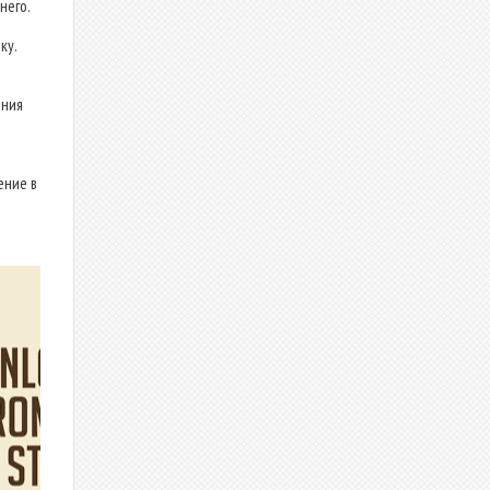
него.
ку.
ания
ение в