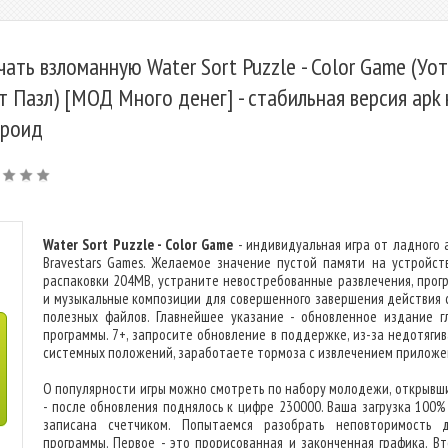
чать взломанную Water Sort Puzzle - Color Game (Уо
т Пазл) [МОД Много денег] - стабильная версия apk 
роид
Water Sort Puzzle - Color Game
- индивидуальная игра от ладного 
Bravestars Games. Желаемое значение пустой памяти на устройст
распаковки 204MB, устраните невостребованные развлечения, прог
и музыкальные композиции для совершенного завершения действия 
полезных файлов. Главнейшее указание - обновленное издание г
программы. 7+, запросите обновление в поддержке, из-за недотяги
системных положений, заработаете тормоза с извлечением приложе
О популярности игры можно смотреть по набору молодежи, открывши
- после обновления поднялось к цифре 230000. Ваша загрузка 100%
записана счетчиком. Попытаемся разобрать неповторимость 
программы. Первое - это прорисованная и законченная графика. Вт