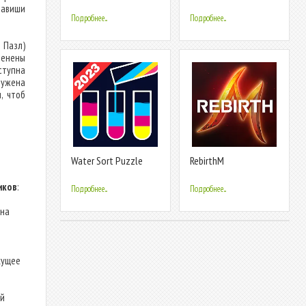
Wooden Puzzle
Puzzle Game
лавиши
Подробнее...
Подробнее...
 Пазл)
менены
ступна
ружена
, чтоб
Water Sort Puzzle
RebirthM
иков
:
Подробнее...
Подробнее...
на
кущее
ый