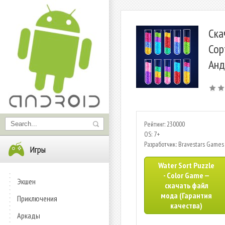
Ска
Сор
Анд
Рейтинг: 230000
OS: 7+
Разработчик: Bravestars Games
Игры
Water Sort Puzzle
- Color Game —
Экшен
скачать файл
мода (Гарантия
Приключения
качества)
Аркады