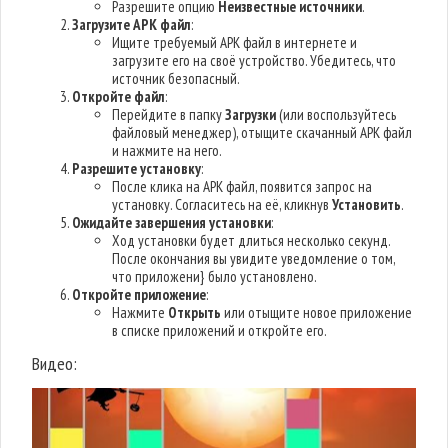
Разрешите опцию
Неизвестные источники
.
Загрузите APK файл
:
Ищите требуемый APK файл в интернете и
загрузите его на своё устройство. Убедитесь, что
источник безопасный.
Откройте файл
:
Перейдите в папку
Загрузки
(или воспользуйтесь
файловый менеджер), отыщите скачанный APK файл
и нажмите на него.
Разрешите установку
:
После клика на APK файл, появится запрос на
установку. Согласитесь на её, кликнув
Установить
.
Ожидайте завершения установки
:
Ход установки будет длиться несколько секунд.
После окончания вы увидите уведомление о том,
что приложени} было установлено.
Откройте приложение
:
Нажмите
Открыть
или отыщите новое приложение
в списке приложений и откройте его.
Видео: