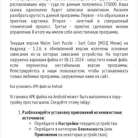
распаковавших игру - судя по данным получилось 370000. Ваша
скачка однозначно будет записана аналитиком. Рискнем
разобрать крутость данной программы. Первое - это образцовая и
приятная картинка. Второе - зачетный и совершенный
технический процесс. Третье - приятно сделанные иконки
управления. В итоге мы имеем себе качественную программу.
Текущая версия Water Sort Puzzle - Sort Color [МОД Меню] на
Андроид - 1.2.6, в обновленной версии излечены основные
зависания из-за которых зависания устройства. На портале
загружена вариация файла от 06.11.2024 - запустите новый файл,
если перенесена нестабильная версия программы.
Регистрируйтесь в наши пользователи, чтобы устанавливать
только любимые программы, загруженные нами на сайт.
Как установить APK файл на Android
Установка APK файла на Android может быть выполнена в пару-
тройку простых шагов. Следуйте этому гайду:
Разблокируйте установку приложений из неизвестных
источников
:
Перейдите в
Настройки
текущего устройства.
Перейдите в категорию
Безопасность
(или
Приложения
на некоторых устройствах).