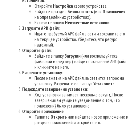
источников
:
Откройте
Настройки
своего устройства.
Зайдите в раздел
Безопасность
(или
Приложения
на определённых устройствах).
Включите опцию
Неизвестные источники
.
Загрузите APK файл
:
Ищите требуемый APK файл в сети и сохраните его
на текущее устройство. Убедитесь, что ресурс
надежный.
Откройте файл
:
Зайдите в папку
Загрузки
(или воспользуйтесь
файловый менеджер), найдите скачанный APK файл
и кликните на него.
Разрешите установку
:
После нажатия на APK файл, высветится запрос на
установку. Разрешите её, тапнув
Установить
.
Подождите завершения установки
:
Ход установки занимает несколько секунд. После
завершения вы увидите уведомление о том, что
приложени} было установлено.
Откройте приложение
:
Тапните
Открыть
или найдите новое приложение в
разделе приложений и откройте его.