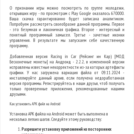
О признании игры можно посмотреть по группе молодежи,
открывших игру - по просмотрам с Play Google оказалось 670000.
Ваша скачка гарантированно будет записана аналитиком.
Попробуем рассмотреть своеобразие данной программы. Первое
- это безумная и лаконичная графика. Второе - интересный и
понятный программный замысел. Третье - зачетные иконки
управления. В результате мы запускаем себе качественную
программу.
Добавленная версия Racing in Car (Рейсинг ин Кар) [МОД
Бесконечные монеты] на Андроид - 2.2.2, в измененной версии
исправлены известные некорректности из-за которых артефакты
графики. У нас загружена вариация файла от 09.11.2024 -
инсталлируйте данный архив, если получена недоработанная
версия программы. Регистрируйтесь в наши друзья, чтоб получать
только проверенные приложения, рекомендованные нашими
друзьями.
Как установить APK файл на Android
Установка APK файла на Android может быть выполнена в
несколько легких шагов. Следуйте этому руководству:
Разрешите установку приложений из посторонних