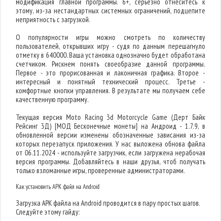
модификация главной программы. 6+, серьезно отнеситесь к
этому, из-за нестандартных системных ограничений, подцепите
неприятность с загрузкой.
О популярности игры можно смотреть по количеству
пользователей, открывших игру - судя по данным перешагнуло
отметку в 640000. Ваша установка однозначно будет обработана
счетчиком. Рискнем понять своеобразие данной программы.
Первое - это прорисованная и лаконичная графика. Второе -
интересный и понятный технический процесс. Третье -
комфортные кнопки управления. В результате мы получаем себе
качественную программу.
Текущая версия Moto Racing 3d Motorcycle Game (Дерт Байк
Рейсинг 3Д) [МОД Бесконечные монеты] на Андроид - 1.7.9, в
обновленной версии изменены обозначенные зависания из-за
которых перезапуск приложения. У нас выложена обнова файла
от 06.11.2024 - используйте загрузчик, если загружена нерабочая
версия программы. Добавляйтесь в наши друзья, чтоб получать
только взломанные игры, проверенные администраторами.
Как установить APK файл на Android
Загрузка APK файла на Android проводится в пару простых шагов.
Следуйте этому гайду: