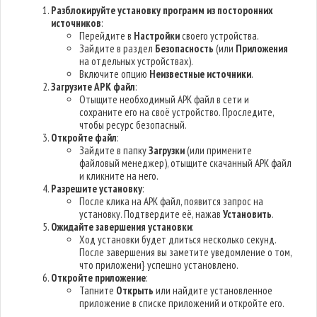
Разблокируйте установку программ из посторонних
источников
:
Перейдите в
Настройки
своего устройства.
Зайдите в раздел
Безопасность
(или
Приложения
на отдельных устройствах).
Включите опцию
Неизвестные источники
.
Загрузите APK файл
:
Отыщите необходимый APK файл в сети и
сохраните его на своё устройство. Проследите,
чтобы ресурс безопасный.
Откройте файл
:
Зайдите в папку
Загрузки
(или примените
файловый менеджер), отыщите скачанный APK файл
и кликните на него.
Разрешите установку
:
После клика на APK файл, появится запрос на
установку. Подтвердите её, нажав
Установить
.
Ожидайте завершения установки
:
Ход установки будет длиться несколько секунд.
После завершения вы заметите уведомление о том,
что приложени} успешно установлено.
Откройте приложение
:
Тапните
Открыть
или найдите установленное
приложение в списке приложений и откройте его.