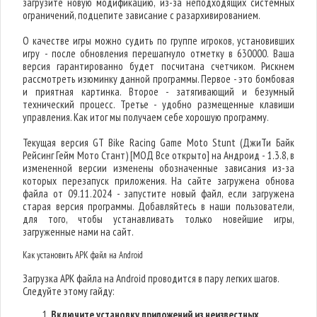
загрузите новую модификацию, из-за неподходящих системных
ограничений, подцепите зависание с разархивированием.
О качестве игры можно судить по группе игроков, установивших
игру - после обновления перешагнуло отметку в 630000. Ваша
версия гарантированно будет посчитана счетчиком. Рискнем
рассмотреть изюминку данной программы. Первое - это бомбовая
и приятная картинка. Второе - затягивающий и безумный
технический процесс. Третье - удобно размещенные клавиши
управления. Как итог мы получаем себе хорошую программу.
Текущая версия GT Bike Racing Game Moto Stunt (ДжиТи Байк
Рейсинг Гейм Мото Стант) [МОД Все открыто] на Андроид - 1.3.8, в
измененной версии изменены обозначенные зависания из-за
которых перезапуск приложения. На сайте загружена обнова
файла от 09.11.2024 - запустите новый файл, если загружена
старая версия программы. Добавляйтесь в наши пользователи,
для того, чтобы устанавливать только новейшие игры,
загруженные нами на сайт.
Как установить APK файл на Android
Загрузка APK файла на Android проводится в пару легких шагов.
Следуйте этому гайду:
Включите установку приложений из неизвестных