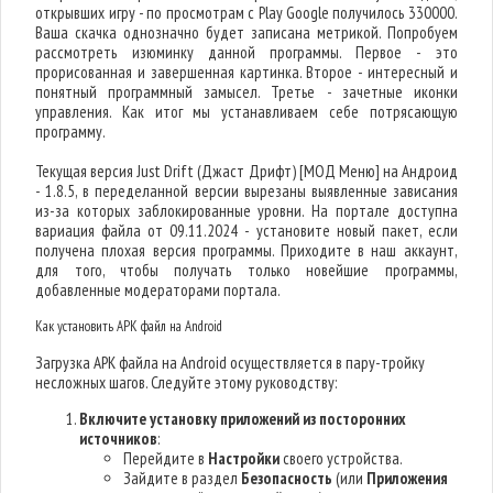
открывших игру - по просмотрам с Play Google получилось 330000.
Ваша скачка однозначно будет записана метрикой. Попробуем
рассмотреть изюминку данной программы. Первое - это
прорисованная и завершенная картинка. Второе - интересный и
понятный программный замысел. Третье - зачетные иконки
управления. Как итог мы устанавливаем себе потрясающую
программу.
Текущая версия Just Drift (Джаст Дрифт) [МОД Меню] на Андроид
- 1.8.5, в переделанной версии вырезаны выявленные зависания
из-за которых заблокированные уровни. На портале доступна
вариация файла от 09.11.2024 - установите новый пакет, если
получена плохая версия программы. Приходите в наш аккаунт,
для того, чтобы получать только новейшие программы,
добавленные модераторами портала.
Как установить APK файл на Android
Загрузка APK файла на Android осуществляется в пару-тройку
несложных шагов. Следуйте этому руководству:
Включите установку приложений из посторонних
источников
:
Перейдите в
Настройки
своего устройства.
Зайдите в раздел
Безопасность
(или
Приложения