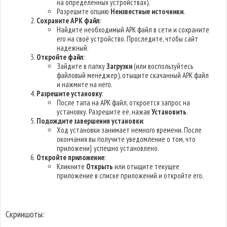
на определённых устройствах).
Разрешите опцию
Неизвестные источники
.
Сохраните APK файл
:
Найдите необходимый APK файл в сети и сохраните
его на своё устройство. Проследите, чтобы сайт
надежный.
Откройте файл
:
Зайдите в папку
Загрузки
(или воспользуйтесь
файловый менеджер), отыщите скачанный APK файл
и нажмите на него.
Разрешите установку
:
После тапа на APK файл, откроется запрос на
установку. Разрешите её, нажав
Установить
.
Подождите завершения установки
:
Ход установки занимает немного времени. После
окончания вы получите уведомление о том, что
приложени} успешно установлено.
Откройте приложение
:
Кликните
Открыть
или отыщите текущее
приложение в списке приложений и откройте его.
Скриншоты: