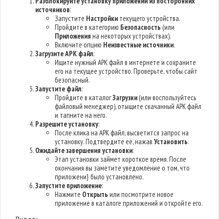
Разблокируйте установку приложений из посторонних
источников
:
Запустите
Настройки
текущего устройства.
Пройдите в категорию
Безопасность
(или
Приложения
на некоторых устройствах).
Включите опцию
Неизвестные источники
.
Загрузите APK файл
:
Ищите нужный APK файл в интернете и сохраните
его на текущее устройство. Проверьте, чтобы сайт
безопасный.
Запустите файл
:
Пройдите в каталог
Загрузки
(или воспользуйтесь
файловый менеджер), отыщите скачанный APK файл
и тапните на него.
Разрешите установку
:
После клика на APK файл, высветится запрос на
установку. Подтвердите её, нажав
Установить
.
Ожидайте завершения установки
:
Этап установки займет короткое время. После
окончания вы заметите уведомление о том, что
приложени} было установлено.
Запустите приложение
:
Нажмите
Открыть
или посмотрите новое
приложение в каталоге приложений и откройте его.