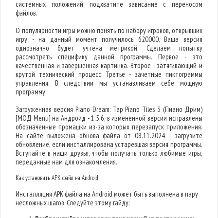
системных положений, подхватите зависание с переносом
файлов.
О популярности игры можно понять по набору игроков, открывших
игру - на данный момент получилось 620000. Ваша версия
однозначно будет учтена метрикой. Сделаем попытку
рассмотреть специфику данной программы. Первое - это
качественная и завершенная картинка. Второе - затягивающий и
крутой технический процесс. Третье - зачетные пиктограммы
управления. В следствии мы устанавливаем себе мощную
программу.
Загруженная версия Piano Dream: Tap Piano Tiles 3 (Пиано Дрим)
[МОД Menu] на Андроид - 1.5.6, в измененной версии исправлены
обозначенные промашки из-за которых перезапуск приложения.
На сайте выложена обнова файла от 08.11.2024 - загрузите
обновление, если инсталлирована устаревшая версия программы.
Вступайте в наши друзья, чтобы получать только любимые игры,
переданные нам для ознакомления.
Как установить APK файл на Android
Инсталляция APK файла на Android может быть выполнена в пару
несложных шагов. Следуйте этому гайду: